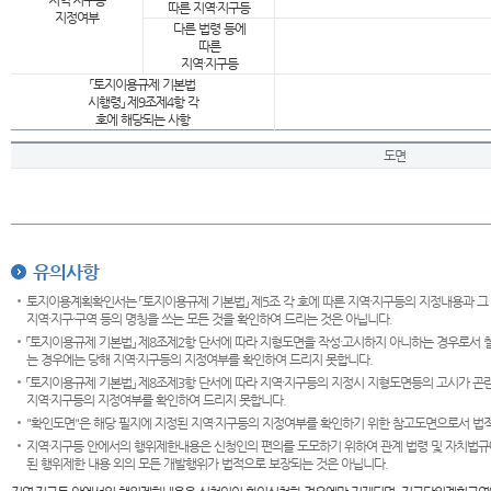
지역·지구등
따른 지역·지구등
지정여부
다른 법령 등에
따른
지역·지구등
「토지이용규제 기본법
시행령」 제9조제4항 각
호에 해당되는 사항
도면
유의사항
토지이용계획확인서는 「토지이용규제 기본법」 제5조 각 호에 따른 지역·지구등의 지정내용과 그
지역·지구·구역 등의 명칭을 쓰는 모든 것을 확인하여 드리는 것은 아닙니다.
「토지이용규제 기본법」 제8조제2항 단서에 따라 지형도면을 작성·고시하지 아니하는 경우로서 
는 경우에는 당해 지역·지구등의 지정여부를 확인하여 드리지 못합니다.
「토지이용규제 기본법」 제8조제3항 단서에 따라 지역·지구등의 지정시 지형도면등의 고시가 곤란
지역·지구등의 지정여부를 확인하여 드리지 못합니다.
"확인도면"은 해당 필지에 지정된 지역·지구등의 지정여부를 확인하기 위한 참고도면으로서 법적 
지역·지구등 안에서의 행위제한내용은 신청인의 편의를 도모하기 위하여 관계 법령 및 자치법규
된 행위제한 내용 외의 모든 개발행위가 법적으로 보장되는 것은 아닙니다.