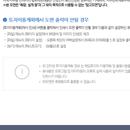
지역·지구등 안에서의 행위제한내용은 신청인이 확인신청한 경우에만 기재되며, 지구단위계획구역
※본 도면은
“측량, 설계 등”과 그 밖의 목적으로 사용할 수 없는 “참고도면”입니다.
토지이용계획에서 도면 출력이 안될 경우
[토지이용계획]에서 [인쇄] 버튼을 클릭해서 인쇄시 도면 출력이 안될 경우 다음과 같이 설정하신 
[파일] 메뉴의 [페이지 설정]에서 [배경색 및 이미지 인쇄]도 체크
[파일] 메뉴의 [페이지 설정] → 오른쪽 하단의 여백설정에서 [위쪽]과 [아래쪽]을 5 로 설정후 
[보기] 메뉴의 [텍스트크기] → [보통]으로 설정
위 인터넷 토지이용계획 정보 는 해당토지의 이용계획 및 활용사항
본내용은 프로그램 및 데이타등의 오류로 실제 내용과 일치하지 않
인하시기 바랍니다.
위도면은 측량용으로 활용할 수 없습니다.