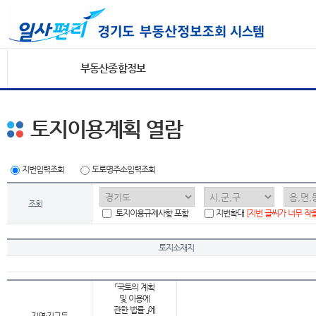
부동산종합정보
토지이용계획 열람
지번입력조회
도로명주소입력조회
조회
토지이용규제사항 포함
지번확대
[지번 글씨가 너무 작
토지소재지
「국토의 계획
및 이용에
관한 법률 」에