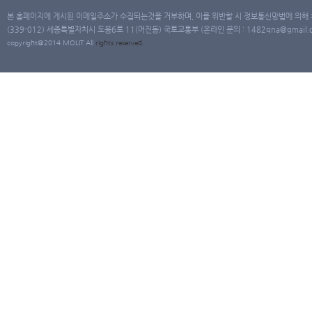
본 홈페이지에 게시된 이메일주소가 수집되는것을 거부하며, 이를 위반할 시 정보통신망법에 의해
(339-012) 세종특별자치시 도움6로 11(어진동) 국토교통부 (온라인 문의 : 1482qna@gmail.co
copyright@2014 MOLIT All
rights
reserved.