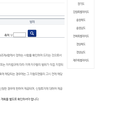
경기도
강원특별자치도
충청북도
범례
충청남도
축척 1/
전북특별자치도
경상북도
경상남도
제9조제4항에서 정하는 사항을 확인하여 드리는 것으로서
제주특별자치도
 또는 자치법규에 따라 지역·지구등의 범위가 직접 지정되
 호에 해당되는 경우에는 그 지형도면등의 고시 전에 해당
신청한 경우에 한하여 제공되며, 신청토지에 대하여 제공
 계획을 별도로 확인하셔야 합니다.