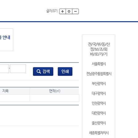
글자크기
가 안내
전/국/부/동/산
정/보/조/회
바/로/가/기
서울특별시
-
전남광주통합특별시
부산광역시
지목
면적(㎡)
대구광역시
인천광역시
대전광역시
울산광역시
세종특별자치시