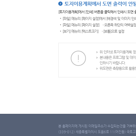
토지이용계획에서 도면 출력이 안될
[토지이용계획]에서 [인쇄] 버튼을 클릭해서 인쇄시 도면
[파일] 메뉴의 [페이지 설정]에서 [배경색 및 이미지 인
[파일] 메뉴의 [페이지 설정] → 오른쪽 하단의 여백설정
[보기] 메뉴의 [텍스트크기] → [보통]으로 설정
위 인터넷 토지이용계획 정
본내용은 프로그램 및 데이
인하시기 바랍니다.
위도면은 측량용으로 활용할
본 홈페이지에 게시된 이메일주소가 수집되는것을 거부하며
(339-012) 세종특별자치시 도움6로 11(어진동) 국토교통부 