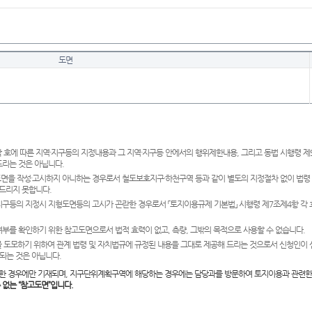
도면
 호에 따른 지역·지구등의 지정내용과 그 지역·지구등 안에서의 행위제한내용, 그리고 동법 시행령 
드리는 것은 아닙니다.
도면을 작성·고시하지 아니하는 경우로서 철도보호지구·하천구역 등과 같이 별도의 지정절차 없이 법령
드리지 못합니다.
·지구등의 지정시 지형도면등의 고시가 곤란한 경우로서 「토지이용규제 기본법」 시행령 제7조제4항 각
여부를 확인하기 위한 참고도면으로서 법적 효력이 없고, 측량, 그밖의 목적으로 사용할 수 없습니다.
 도모하기 위하여 관계 법령 및 자치법규에 규정된 내용을 그대로 제공해 드리는 것으로서 신청인이 
되는 것은 아닙니다.
한 경우에만 기재되며, 지구단위계획구역에 해당하는 경우에는 담당과를 방문하여 토지이용과 관련한
수 없는 “참고도면”입니다.