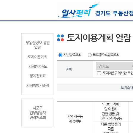
토지이용계획 열람
부동산정보 통합
열람
지번입력조회
도로명주소입력조회
토지이용계획
지적(임야)도
조회
토지이용규제사항 포
경계점좌표
지적측량기준점
토지소재
「국토의 계획
시군구
및 이용에
업무담당자
관한 법률 」에
지역·지구등
연락처조회
따른 지역·지구등
지정여부
다른 법령 등에
따른