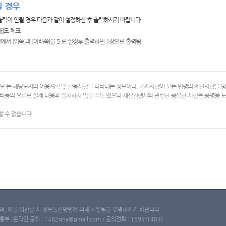
 경우
 출력이 안될 경우 다음과 같이 설정하신 후 출력하시기 바랍니다.
쇄]도 체크
에서 [위쪽]과 [아래쪽]을 5 로 설정후 출력하면 1장으로 출력됨
보 는 해당토지의 이용계획 및 활용사항을 나타내는 정보이나, 기재사항이 모든 법령의 제한사항을 
타등의 오류로 실제 내용과 일치하지 않을 수도 있으니 재산권행사와 관련한 중요한 사항은 증명용
 수 없습니다.
, 이를 위반할 시 정보통신망법에 의해 처벌됨을 유념하시기 바랍니다.
(온라인 문의 : 1482qna@gmail.com / 문의전화 : 1599-1483)