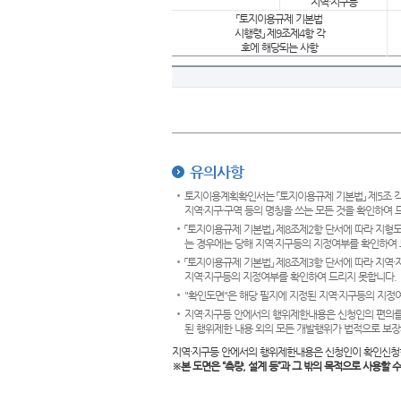
지역·지구등
「토지이용규제 기본법
시행령」 제9조제4항 각
호에 해당되는 사항
유의사항
토지이용계획확인서는 「토지이용규제 기본법」 제5조 각
지역·지구·구역 등의 명칭을 쓰는 모든 것을 확인하여 
「토지이용규제 기본법」 제8조제2항 단서에 따라 지형
는 경우에는 당해 지역·지구등의 지정여부를 확인하여 
「토지이용규제 기본법」 제8조제3항 단서에 따라 지역
지역·지구등의 지정여부를 확인하여 드리지 못합니다.
"확인도면"은 해당 필지에 지정된 지역·지구등의 지정
지역·지구등 안에서의 행위제한내용은 신청인의 편의를
된 행위제한 내용 외의 모든 개발행위가 법적으로 보장
지역·지구등 안에서의 행위제한내용은 신청인이 확인신청
※본 도면은
“측량, 설계 등”과 그 밖의 목적으로 사용할 