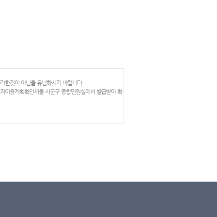
망라한것이 아님을 유념하시기 바랍니다.
 토지이용계획확인서를 시군구 종합민원실에서 발급받아 확