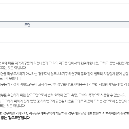
도면
 호에 따른 지역·지구등의 지정내용과 그 지역·지구등 안에서의 행위제한내용, 그리고 동법 시행령 
드리는 것은 아닙니다.
도면을 작성·고시하지 아니하는 경우로서 철도보호지구·하천구역 등과 같이 별도의 지정절차 없이 법령
드리지 못합니다.
·지구등의 지정시 지형도면등의 고시가 곤란한 경우로서 「토지이용규제 기본법」 시행령 제7조제4항 각
여부를 확인하기 위한 참고도면으로서 법적 효력이 없고, 측량, 그밖의 목적으로 사용할 수 없습니다.
 도모하기 위하여 관계 법령 및 자치법규에 규정된 내용을 그대로 제공해 드리는 것으로서 신청인이 
되는 것은 아닙니다.
한 경우에만 기재되며, 지구단위계획구역에 해당하는 경우에는 담당과를 방문하여 토지이용과 관련한
수 없는 “참고도면”입니다.