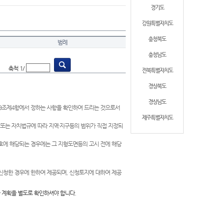
경기도
강원특별자치도
충청북도
범례
충청남도
축척 1/
전북특별자치도
경상북도
경상남도
제9조제4항에서 정하는 사항을 확인하여 드리는 것으로서
제주특별자치도
 또는 자치법규에 따라 지역·지구등의 범위가 직접 지정되
 호에 해당되는 경우에는 그 지형도면등의 고시 전에 해당
신청한 경우에 한하여 제공되며, 신청토지에 대하여 제공
 계획을 별도로 확인하셔야 합니다.