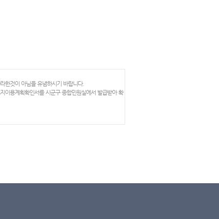
망라한것이 아님을 유념하시기 바랍니다.
 토지이용계획확인서를 시군구 종합민원실에서 발급받아 확