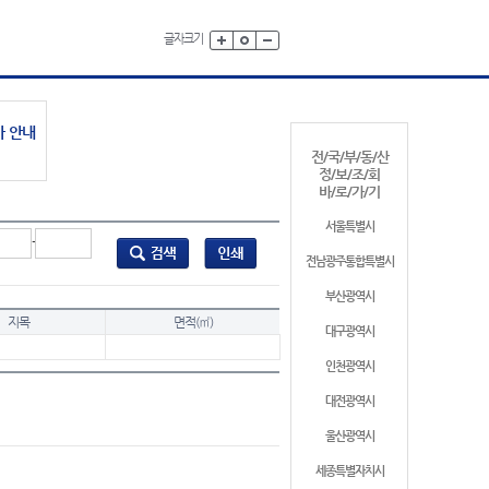
글자크기
가 안내
전/국/부/동/산
정/보/조/회
바/로/가/기
서울특별시
-
전남광주통합특별시
부산광역시
지목
면적(㎡)
대구광역시
인천광역시
대전광역시
울산광역시
세종특별자치시