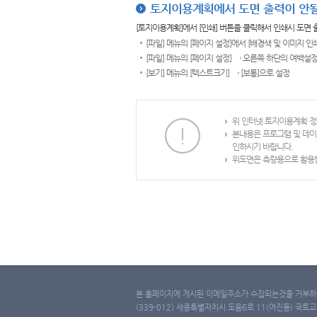
토지이용계획에서 도면 출력이 안될
[토지이용계획]에서 [인쇄] 버튼을 클릭해서 인쇄시 도면
[파일] 메뉴의 [페이지 설정]에서 [배경색 및 이미지 인
[파일] 메뉴의 [페이지 설정] → 오른쪽 하단의 여백설정
[보기] 메뉴의 [텍스트크기] → [보통]으로 설정
위 인터넷 토지이용계획 정
본내용은 프로그램 및 데이
인하시기 바랍니다.
위도면은 측량용으로 활용할
본 홈페이지에 게시된 이메일주소가 수집되는것을 거부하며
(339-012) 세종특별자치시 도움6로 11(어진동) 국토교통부 