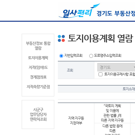
토지이용계획 열람
부동산정보 통합
열람
지번입력조회
도로명주소입력조회
토지이용계획
지적(임야)도
조회
토지이용규제사항 포
경계점좌표
지적측량기준점
토지소재
「국토의 계획
시군구
및 이용에
업무담당자
관한 법률 」에
지역·지구등
연락처조회
따른 지역·지구등
지정여부
다른 법령 등에
따른