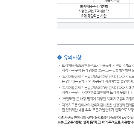
지역·지구등
「토지이용규제 기본법
시행령」 제9조제4항 각
호에 해당되는 사항
유의사항
토지이용계획확인서는 「토지이용규제 기본법」 제5조 각
지역·지구·구역 등의 명칭을 쓰는 모든 것을 확인하여 
「토지이용규제 기본법」 제8조제2항 단서에 따라 지형
는 경우에는 당해 지역·지구등의 지정여부를 확인하여 
「토지이용규제 기본법」 제8조제3항 단서에 따라 지역
지역·지구등의 지정여부를 확인하여 드리지 못합니다.
"확인도면"은 해당 필지에 지정된 지역·지구등의 지정
지역·지구등 안에서의 행위제한내용은 신청인의 편의를
된 행위제한 내용 외의 모든 개발행위가 법적으로 보장
지역·지구등 안에서의 행위제한내용은 신청인이 확인신청
※본 도면은
“측량, 설계 등”과 그 밖의 목적으로 사용할 