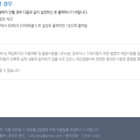
 경우
 출력이 안될 경우 다음과 같이 설정하신 후 출력하시기 바랍니다.
쇄]도 체크
에서 [위쪽]과 [아래쪽]을 5 로 설정후 출력하면 1장으로 출력됨
보 는 해당토지의 이용계획 및 활용사항을 나타내는 정보이나, 기재사항이 모든 법령의 제한사항을 
타등의 오류로 실제 내용과 일치하지 않을 수도 있으니 재산권행사와 관련한 중요한 사항은 증명용
 수 없습니다.
, 이를 위반할 시 정보통신망법에 의해 처벌됨을 유념하시기 바랍니다.
(온라인 문의 : 1482qna@gmail.com / 문의전화 : 1599-1483)