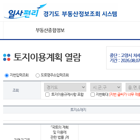
부동산종합정보
토지이용계획 열람
중단 : 고양시 
기간 : 2026.08.07
지번입력조회
도로명주소입력조회
조회
토지이용규제사항 포함
지번확대
[지번 글씨가 너무 작
토지소재지
「국토의 계획
및 이용에
관한 법률 」에