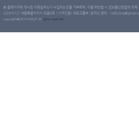
본 홈페이지에 게시된 이메일주소가 수집되는것을 거부하며, 이를 위반할 시 정보통신망법에 의해
(339-012) 세종특별자치시 도움6로 11(어진동) 국토교통부 (온라인 문의 : 1482qna@gmail.co
copyright@2014 MOLIT All
rights
reserved.