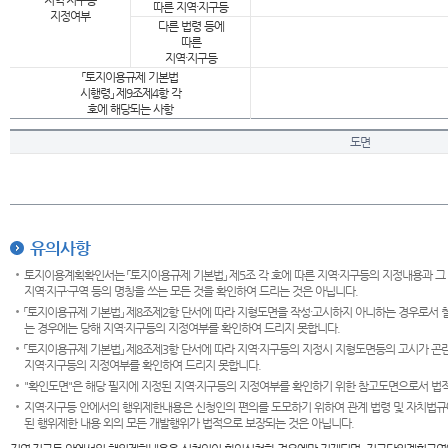
지역·지구등
따른 지역·지구등
지정여부
다른 법령 등에
따른
지역·지구등
「토지이용규제 기본법
시행령」 제9조제4항 각
호에 해당되는 사항
도면
유의사항
토지이용계획확인서는 「토지이용규제 기본법」 제5조 각 호에 따른 지역·지구등의 지정내용과 그
지역·지구·구역 등의 명칭을 쓰는 모든 것을 확인하여 드리는 것은 아닙니다.
「토지이용규제 기본법」 제8조제2항 단서에 따라 지형도면을 작성·고시하지 아니하는 경우로서 
는 경우에는 당해 지역·지구등의 지정여부를 확인하여 드리지 못합니다.
「토지이용규제 기본법」 제8조제3항 단서에 따라 지역·지구등의 지정시 지형도면등의 고시가 곤란
지역·지구등의 지정여부를 확인하여 드리지 못합니다.
"확인도면"은 해당 필지에 지정된 지역·지구등의 지정여부를 확인하기 위한 참고도면으로서 법적 
지역·지구등 안에서의 행위제한내용은 신청인의 편의를 도모하기 위하여 관계 법령 및 자치법규
된 행위제한 내용 외의 모든 개발행위가 법적으로 보장되는 것은 아닙니다.