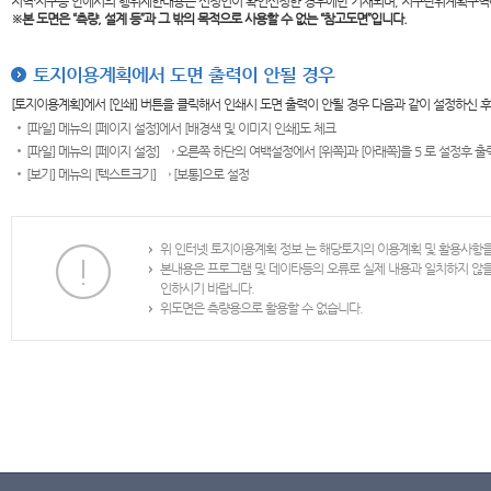
지역·지구등 안에서의 행위제한내용은 신청인이 확인신청한 경우에만 기재되며, 지구단위계획구역
※본 도면은
“측량, 설계 등”과 그 밖의 목적으로 사용할 수 없는 “참고도면”입니다.
토지이용계획에서 도면 출력이 안될 경우
[토지이용계획]에서 [인쇄] 버튼을 클릭해서 인쇄시 도면 출력이 안될 경우 다음과 같이 설정하신 
[파일] 메뉴의 [페이지 설정]에서 [배경색 및 이미지 인쇄]도 체크
[파일] 메뉴의 [페이지 설정] → 오른쪽 하단의 여백설정에서 [위쪽]과 [아래쪽]을 5 로 설정후 
[보기] 메뉴의 [텍스트크기] → [보통]으로 설정
위 인터넷 토지이용계획 정보 는 해당토지의 이용계획 및 활용사항
본내용은 프로그램 및 데이타등의 오류로 실제 내용과 일치하지 않
인하시기 바랍니다.
위도면은 측량용으로 활용할 수 없습니다.