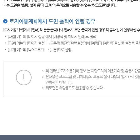
지역·지구등 안에서의 행위제한내용은 신청인이 확인신청한 경우에만 기재되며, 지구단위계획구역
※본 도면은
“측량, 설계 등”과 그 밖의 목적으로 사용할 수 없는 “참고도면”입니다.
토지이용계획에서 도면 출력이 안될 경우
[토지이용계획]에서 [인쇄] 버튼을 클릭해서 인쇄시 도면 출력이 안될 경우 다음과 같이 설정하신 
[파일] 메뉴의 [페이지 설정]에서 [배경색 및 이미지 인쇄]도 체크
[파일] 메뉴의 [페이지 설정] → 오른쪽 하단의 여백설정에서 [위쪽]과 [아래쪽]을 5 로 설정후 
[보기] 메뉴의 [텍스트크기] → [보통]으로 설정
위 인터넷 토지이용계획 정보 는 해당토지의 이용계획 및 활용사항
본내용은 프로그램 및 데이타등의 오류로 실제 내용과 일치하지 않
인하시기 바랍니다.
위도면은 측량용으로 활용할 수 없습니다.