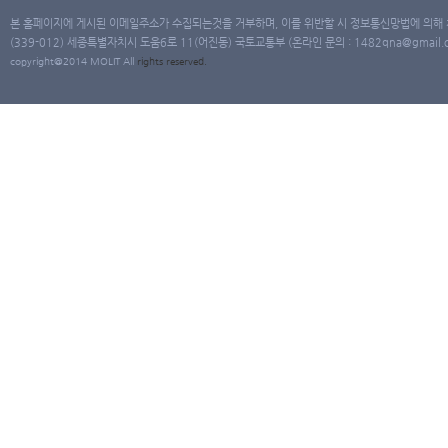
본 홈페이지에 게시된 이메일주소가 수집되는것을 거부하며, 이를 위반할 시 정보통신망법에 의해
(339-012) 세종특별자치시 도움6로 11(어진동) 국토교통부 (온라인 문의 : 1482qna@gmail.co
copyright@2014 MOLIT All
rights
reserved.