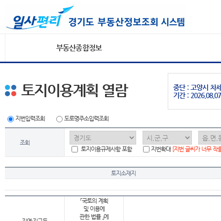
부동산종합정보
토지이용계획 열람
중단 : 고양시 
기간 : 2026.08.07
지번입력조회
도로명주소입력조회
조회
토지이용규제사항 포함
지번확대
[지번 글씨가 너무 작
토지소재지
「국토의 계획
및 이용에
관한 법률 」에