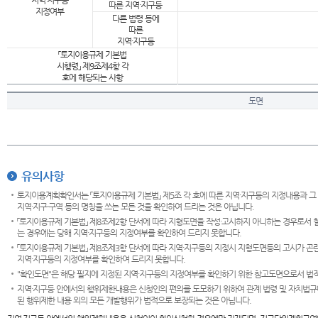
지역·지구등
따른 지역·지구등
지정여부
다른 법령 등에
따른
지역·지구등
「토지이용규제 기본법
시행령」 제9조제4항 각
호에 해당되는 사항
도면
유의사항
토지이용계획확인서는 「토지이용규제 기본법」 제5조 각 호에 따른 지역·지구등의 지정내용과 그
지역·지구·구역 등의 명칭을 쓰는 모든 것을 확인하여 드리는 것은 아닙니다.
「토지이용규제 기본법」 제8조제2항 단서에 따라 지형도면을 작성·고시하지 아니하는 경우로서 
는 경우에는 당해 지역·지구등의 지정여부를 확인하여 드리지 못합니다.
「토지이용규제 기본법」 제8조제3항 단서에 따라 지역·지구등의 지정시 지형도면등의 고시가 곤란
지역·지구등의 지정여부를 확인하여 드리지 못합니다.
"확인도면"은 해당 필지에 지정된 지역·지구등의 지정여부를 확인하기 위한 참고도면으로서 법적 
지역·지구등 안에서의 행위제한내용은 신청인의 편의를 도모하기 위하여 관계 법령 및 자치법규
된 행위제한 내용 외의 모든 개발행위가 법적으로 보장되는 것은 아닙니다.