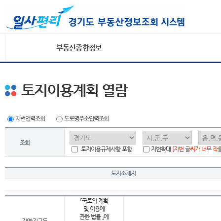
부동산종합정보
토지이용계획 열람
지번입력조회
도로명주소입력조회
조회
토지이용규제사항 포함
지번확대
[지번 글씨가 너무 작
토지소재지
「국토의 계획
및 이용에
관한 법률 」에