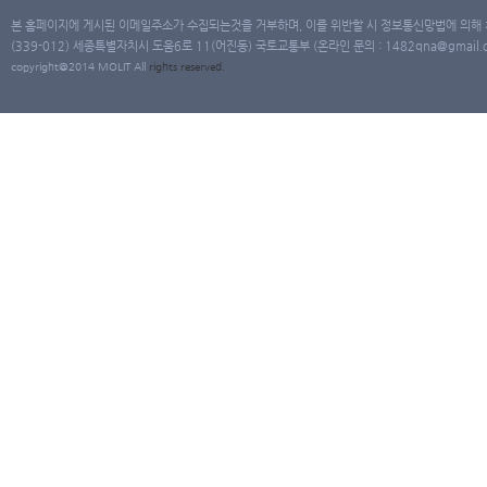
본 홈페이지에 게시된 이메일주소가 수집되는것을 거부하며, 이를 위반할 시 정보통신망법에 의해
(339-012) 세종특별자치시 도움6로 11(어진동) 국토교통부 (온라인 문의 : 1482qna@gmail.co
copyright@2014 MOLIT All
rights
reserved.