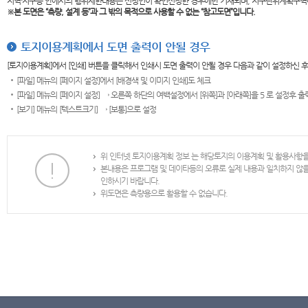
지역·지구등 안에서의 행위제한내용은 신청인이 확인신청한 경우에만 기재되며, 지구단위계획구역
※본 도면은
“측량, 설계 등”과 그 밖의 목적으로 사용할 수 없는 “참고도면”입니다.
토지이용계획에서 도면 출력이 안될 경우
[토지이용계획]에서 [인쇄] 버튼을 클릭해서 인쇄시 도면 출력이 안될 경우 다음과 같이 설정하신 
[파일] 메뉴의 [페이지 설정]에서 [배경색 및 이미지 인쇄]도 체크
[파일] 메뉴의 [페이지 설정] → 오른쪽 하단의 여백설정에서 [위쪽]과 [아래쪽]을 5 로 설정후 
[보기] 메뉴의 [텍스트크기] → [보통]으로 설정
위 인터넷 토지이용계획 정보 는 해당토지의 이용계획 및 활용사항
본내용은 프로그램 및 데이타등의 오류로 실제 내용과 일치하지 않
인하시기 바랍니다.
위도면은 측량용으로 활용할 수 없습니다.