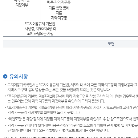
지역·지구등
따른 지역·지구등
지정여부
다른 법령 등에
따른
지역·지구등
「토지이용규제 기본법
시행령」 제9조제4항 각
호에 해당되는 사항
도면
유의사항
토지이용계획확인서는 「토지이용규제 기본법」 제5조 각 호에 따른 지역·지구등의 지정내용과 그
지역·지구·구역 등의 명칭을 쓰는 모든 것을 확인하여 드리는 것은 아닙니다.
「토지이용규제 기본법」 제8조제2항 단서에 따라 지형도면을 작성·고시하지 아니하는 경우로서 
는 경우에는 당해 지역·지구등의 지정여부를 확인하여 드리지 못합니다.
「토지이용규제 기본법」 제8조제3항 단서에 따라 지역·지구등의 지정시 지형도면등의 고시가 곤란
지역·지구등의 지정여부를 확인하여 드리지 못합니다.
"확인도면"은 해당 필지에 지정된 지역·지구등의 지정여부를 확인하기 위한 참고도면으로서 법적 
지역·지구등 안에서의 행위제한내용은 신청인의 편의를 도모하기 위하여 관계 법령 및 자치법규
된 행위제한 내용 외의 모든 개발행위가 법적으로 보장되는 것은 아닙니다.