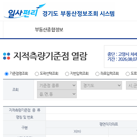
부동산종합정보
지적측량기준점 열람
중단 : 고양시 
기간 : 2026.08.07
기준점명조회
도곽선택조회
지번입력조회
좌표입력조회
도로
조회
지적측량기준점 종 류
명칭 및 번호
평면직각좌표
구분
X(m)