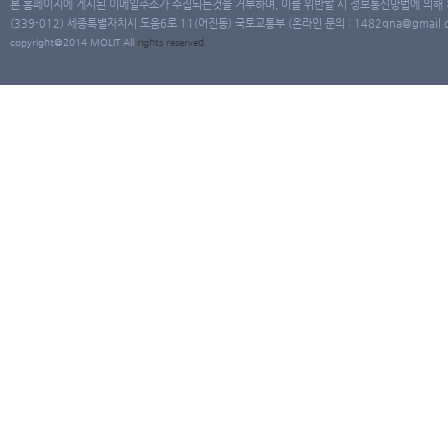
본 홈페이지에 게시된 이메일주소가 수집되는것을 거부하며, 이를 위반할 시 정보통신망법에 의해
(339-012) 세종특별자치시 도움6로 11(어진동) 국토교통부 (온라인 문의 : 1482qna@gmail.co
copyright@2014 MOLIT All
rights
reserved.