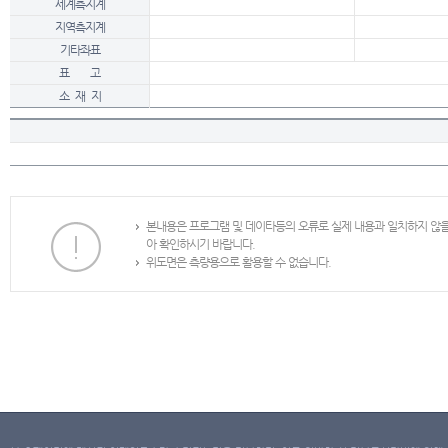
세계측지계
지역측지계
기타좌표
표 고
소 재 지
본내용은 프로그램 및 데이타등의 오류로 실제 내용과 일치하지 않
아 확인하시기 바랍니다.
위도면은 측량용으로 활용할 수 없습니다.