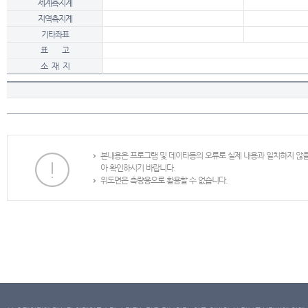
세계측지계
지역측지계
기타좌표
표 고
소 재 지
본내용은 프로그램 및 데이타등의 오류로 실제 내용과 일치하지 않
아 확인하시기 바랍니다.
위도면은 측량용으로 활용할 수 없습니다.