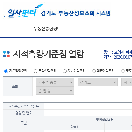
부동산종합정보
지적측량기준점 열람
중단 : 고양시 
기간 : 2026.08.07
기준점명조회
도곽선택조회
지번입력조회
좌표입력조회
도로
조회
지적측량기준점 종 류
명칭 및 번호
평면직각좌표
구분
X(m)