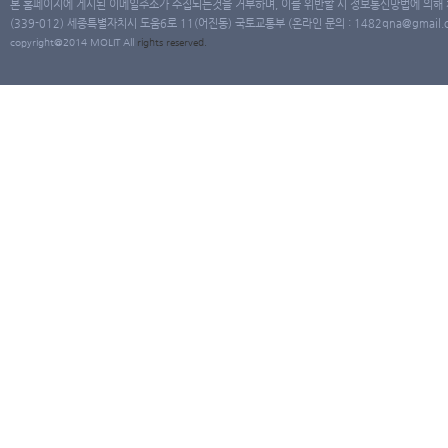
본 홈페이지에 게시된 이메일주소가 수집되는것을 거부하며, 이를 위반할 시 정보통신망법에 의해
(339-012) 세종특별자치시 도움6로 11(어진동) 국토교통부 (온라인 문의 : 1482qna@gmail.co
copyright@2014 MOLIT All
rights
reserved.