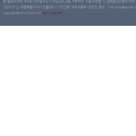
본 홈페이지에 게시된 이메일주소가 수집되는것을 거부하며, 이를 위반할 시 정보통신망법에 의해
(339-012) 세종특별자치시 도움6로 11(어진동) 국토교통부 (온라인 문의 : 1482qna@gmail.co
copyright@2014 MOLIT All
rights
reserved.