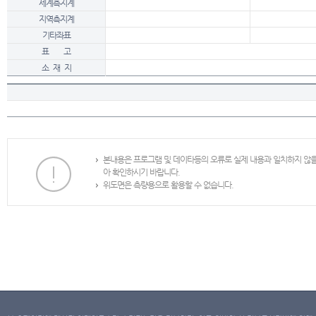
세계측지계
지역측지계
기타좌표
표 고
소 재 지
본내용은 프로그램 및 데이타등의 오류로 실제 내용과 일치하지 않
아 확인하시기 바랍니다.
위도면은 측량용으로 활용할 수 없습니다.