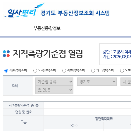
부동산종합정보
지적측량기준점 열람
중단 : 고양시 
기간 : 2026.08.07
기준점명조회
도곽선택조회
지번입력조회
좌표입력조회
도로
조회
지적측량기준점 종 류
명칭 및 번호
평면직각좌표
구분
X(m)