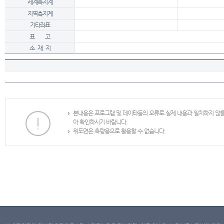
세계측지계
지역측지계
기타좌표
표 고
소 재 지
본내용은 프로그램 및 데이타등의 오류로 실제 내용과 일치하지 않
아 확인하시기 바랍니다.
위도면은 측량용으로 활용할 수 없습니다.