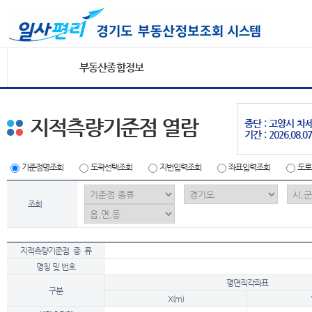
부동산종합정보
지적측량기준점 열람
중단 : 고양시 
기간 : 2026.08.07
기준점명조회
도곽선택조회
지번입력조회
좌표입력조회
도로
조회
지적측량기준점 종 류
명칭 및 번호
평면직각좌표
구분
X(m)