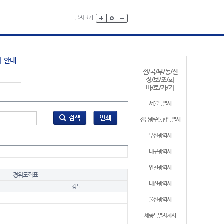
글자크기
가 안내
전/국/부/동/산
정/보/조/회
바/로/가/기
서울특별시
전남광주통합특별시
부산광역시
대구광역시
인천광역시
경위도좌표
대전광역시
경도
울산광역시
세종특별자치시