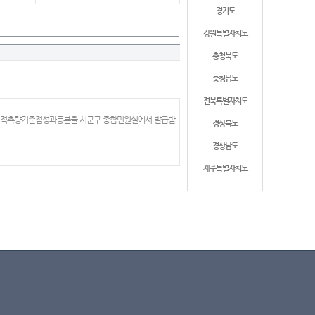
경기도
강원특별자치도
충청북도
충청남도
전북특별자치도
 지적측량기준점성과등본을 시군구 종합민원실에서 발급받
경상북도
경상남도
제주특별자치도