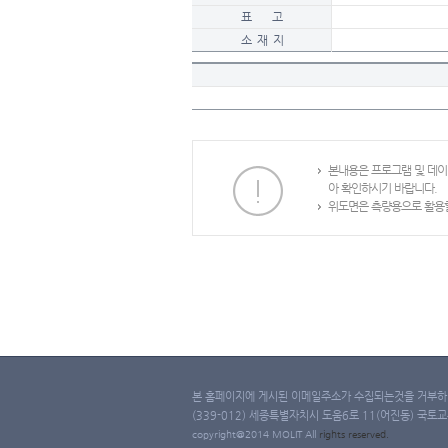
표 고
소 재 지
본내용은 프로그램 및 데
아 확인하시기 바랍니다.
위도면은 측량용으로 활용할
본 홈페이지에 게시된 이메일주소가 수집되는것을 거부하며
(339-012) 세종특별자치시 도움6로 11(어진동) 국토교통부 
copyright@2014 MOLIT All
rights
reserved.