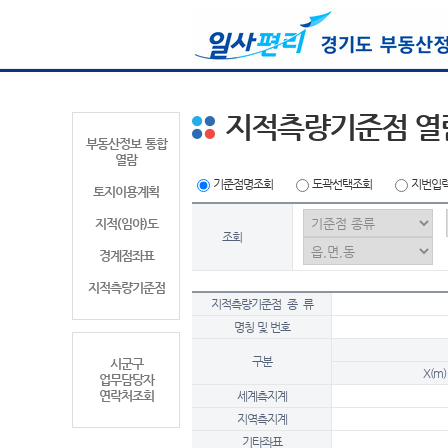
지적측량기준점 열
부동산정보 통합
열람
기준점명조회
도곽선택조회
지번입
토지이용계획
지적(임야)도
조회
경계점좌표
지적측량기준점
지적측량기준점 종 류
명칭 및 번호
구분
시군구
X(m)
업무담당자
연락처조회
세계측지계
지역측지계
기타좌표