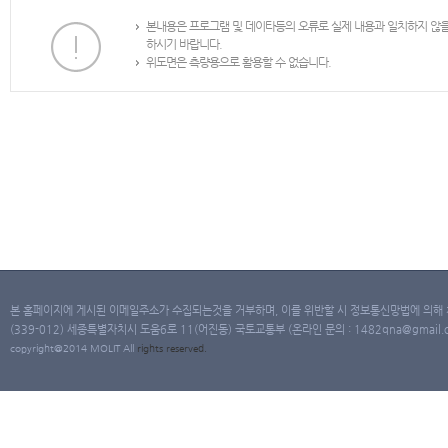
본내용은 프로그램 및 데이타등의 오류로 실제 내용과 일치하지 않
하시기 바랍니다.
위도면은 측량용으로 활용할 수 없습니다.
본 홈페이지에 게시된 이메일주소가 수집되는것을 거부하며, 이를 위반할 시 정보통신망법에 의해
(339-012) 세종특별자치시 도움6로 11(어진동) 국토교통부 (온라인 문의 : 1482qna@gmail.co
copyright@2014 MOLIT All
rights
reserved.