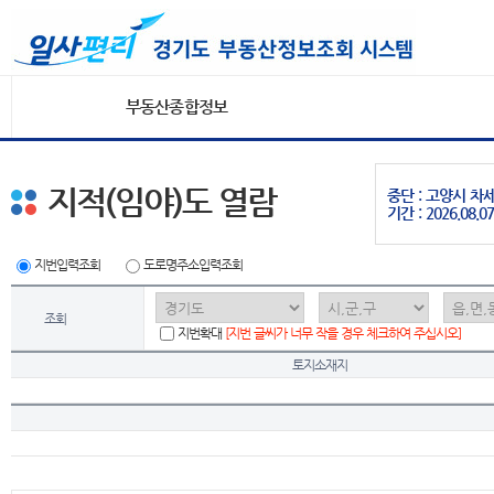
부동산종합정보
지적(임야)도 열람
중단 : 고양시 
기간 : 2026.08.07
지번입력조회
도로명주소입력조회
조회
지번확대
[지번 글씨가 너무 작을 경우 체크하여 주십시오]
토지소재지