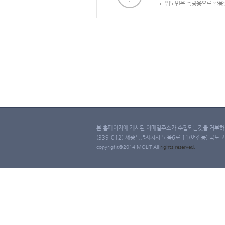
위도면은 측량용으로 활용할
본 홈페이지에 게시된 이메일주소가 수집되는것을 거부하며
(339-012) 세종특별자치시 도움6로 11(어진동) 국토교통부 
copyright@2014 MOLIT All
rights
reserved.