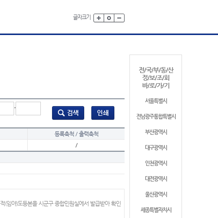
글자크기
전/국/부/동/산
정/보/조/회
바/로/가/기
서울특별시
-
전남광주통합특별시
부산광역시
등록축척 / 출력축척
/
대구광역시
인천광역시
대전광역시
울산광역시
지적(임야)도등본을 시군구 종합민원실에서 발급받아 확인
세종특별자치시