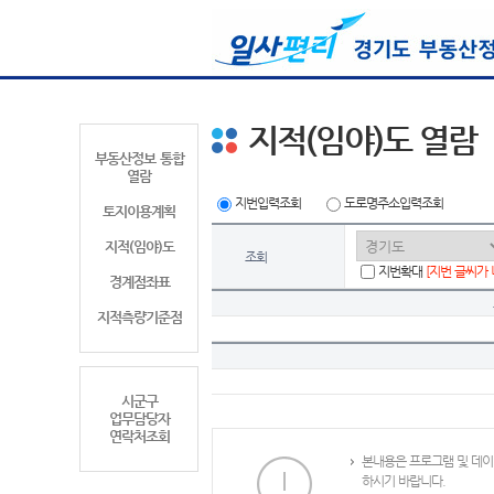
지적(임야)도 열람
부동산정보 통합
열람
지번입력조회
도로명주소입력조회
토지이용계획
지적(임야)도
조회
지번확대
[지번 글씨가
경계점좌표
지적측량기준점
시군구
업무담당자
연락처조회
본내용은 프로그램 및 데이
하시기 바랍니다.