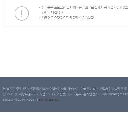
본내용은 프로그램 및 데이타등의 오류로 실제 내용과 일치하지 않
하시기 바랍니다.
위도면은 측량용으로 활용할 수 없습니다.
본 홈페이지에 게시된 이메일주소가 수집되는것을 거부하며, 이를 위반할 시 정보통신망법에 의해
(339-012) 세종특별자치시 도움6로 11(어진동) 국토교통부 (온라인 문의 : 1482qna@gmail.co
copyright@2014 MOLIT All
rights
reserved.