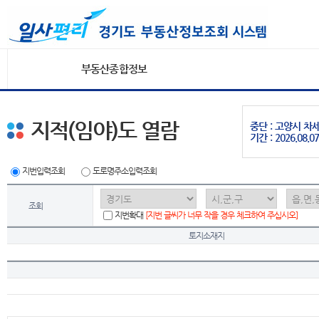
부동산종합정보
지적(임야)도 열람
중단 : 고양시 
기간 : 2026.08.07
지번입력조회
도로명주소입력조회
조회
지번확대
[지번 글씨가 너무 작을 경우 체크하여 주십시오]
토지소재지