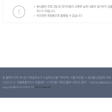
본내용은 프로그램 및 데이타등의 오류로 실제 내용과 일치하지 않
하시기 바랍니다.
위도면은 측량용으로 활용할 수 없습니다.
본 홈페이지에 게시된 이메일주소가 수집되는것을 거부하며, 이를 위반할 시 정보통신망법에 의해
(339-012) 세종특별자치시 도움6로 11(어진동) 국토교통부 (온라인 문의 : 1482qna@gmail.co
copyright@2014 MOLIT All
rights
reserved.