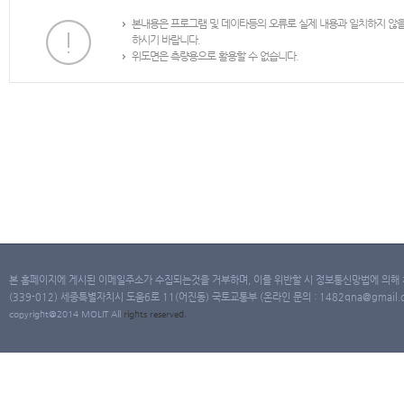
본내용은 프로그램 및 데이타등의 오류로 실제 내용과 일치하지 않
하시기 바랍니다.
위도면은 측량용으로 활용할 수 없습니다.
본 홈페이지에 게시된 이메일주소가 수집되는것을 거부하며, 이를 위반할 시 정보통신망법에 의해
(339-012) 세종특별자치시 도움6로 11(어진동) 국토교통부 (온라인 문의 : 1482qna@gmail.co
copyright@2014 MOLIT All
rights
reserved.