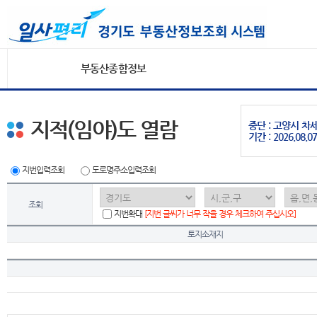
부동산종합정보
지적(임야)도 열람
중단 : 고양시 
기간 : 2026.08.07
지번입력조회
도로명주소입력조회
조회
지번확대
[지번 글씨가 너무 작을 경우 체크하여 주십시오]
토지소재지