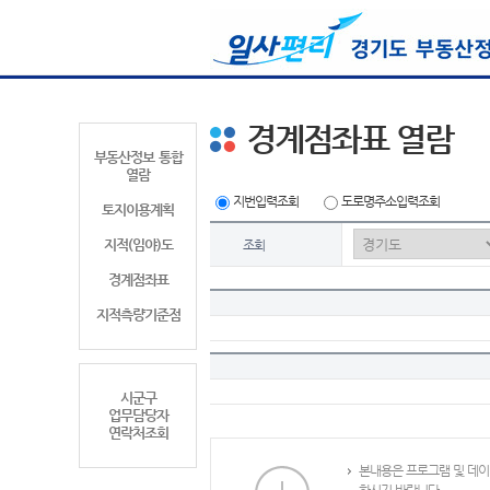
경계점좌표 열람
부동산정보 통합
열람
지번입력조회
도로명주소입력조회
토지이용계획
지적(임야)도
조회
경계점좌표
지적측량기준점
시군구
업무담당자
연락처조회
본내용은 프로그램 및 데이