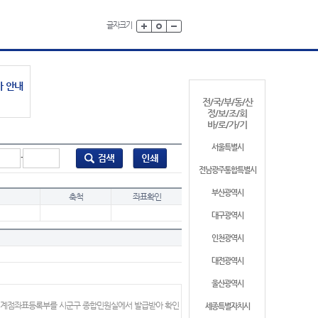
글자크기
가 안내
전/국/부/동/산
정/보/조/회
바/로/가/기
서울특별시
-
전남광주통합특별시
부산광역시
축척
좌표확인
대구광역시
인천광역시
대전광역시
울산광역시
 경계점좌표등록부를 시군구 종합민원실에서 발급받아 확인
세종특별자치시