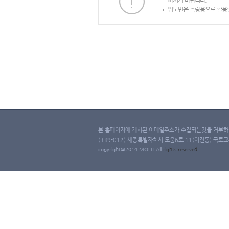
하시기 바랍니다.
위도면은 측량용으로 활용할
본 홈페이지에 게시된 이메일주소가 수집되는것을 거부하며
(339-012) 세종특별자치시 도움6로 11(어진동) 국토교통부 
copyright@2014 MOLIT All
rights
reserved.