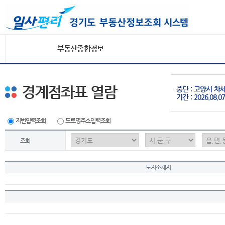
부동산종합정보
경계점좌표 열람
중단 : 고양시 
기간 : 2026.08.07
지번입력조회
도로명주소입력조회
조회
토지소재지