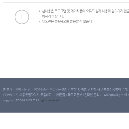
본내용은 프로그램 및 데이타등의 오류로 실제 내용과 일치하지 않
하시기 바랍니다.
위도면은 측량용으로 활용할 수 없습니다.
본 홈페이지에 게시된 이메일주소가 수집되는것을 거부하며, 이를 위반할 시 정보통신망법에 의해
(339-012) 세종특별자치시 도움6로 11(어진동) 국토교통부 (온라인 문의 : 1482qna@gmail.co
copyright@2014 MOLIT All
rights
reserved.