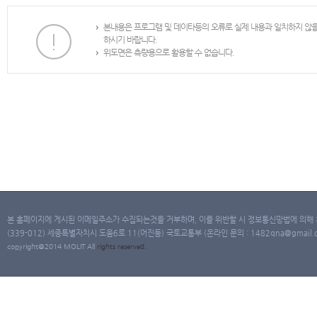
본내용은 프로그램 및 데이타등의 오류로 실제 내용과 일치하지 않
하시기 바랍니다.
위도면은 측량용으로 활용할 수 없습니다.
본 홈페이지에 게시된 이메일주소가 수집되는것을 거부하며, 이를 위반할 시 정보통신망법에 의해
(339-012) 세종특별자치시 도움6로 11(어진동) 국토교통부 (온라인 문의 : 1482qna@gmail.co
copyright@2014 MOLIT All
rights
reserved.