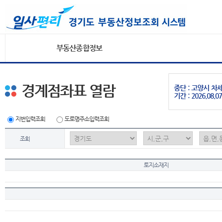
부동산종합정보
경계점좌표 열람
중단 : 고양시 
기간 : 2026.08.07
지번입력조회
도로명주소입력조회
조회
토지소재지