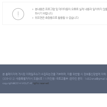
본내용은 프로그램 및 데이타등의 오류로 실제 내용과 일치하지 않
하시기 바랍니다.
위도면은 측량용으로 활용할 수 없습니다.
본 홈페이지에 게시된 이메일주소가 수집되는것을 거부하며, 이를 위반할 시 정보통신망법에 의해
(339-012) 세종특별자치시 도움6로 11(어진동) 국토교통부 (온라인 문의 : 1482qna@gmail.co
copyright@2014 MOLIT All
rights
reserved.