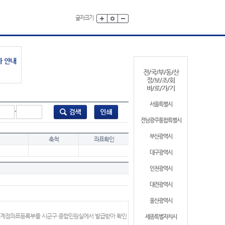
글자크기
가 안내
전/국/부/동/산
정/보/조/회
바/로/가/기
서울특별시
-
전남광주통합특별시
부산광역시
축척
좌표확인
대구광역시
인천광역시
대전광역시
울산광역시
 경계점좌표등록부를 시군구 종합민원실에서 발급받아 확인
세종특별자치시