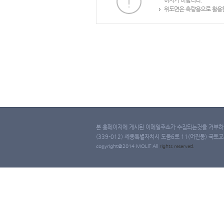
하시기 바랍니다.
위도면은 측량용으로 활용할
본 홈페이지에 게시된 이메일주소가 수집되는것을 거부하며
(339-012) 세종특별자치시 도움6로 11(어진동) 국토교통부 
copyright@2014 MOLIT All
rights
reserved.