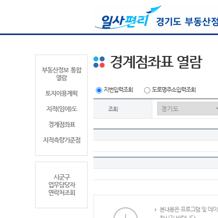
경계점좌표 열람
부동산정보 통합
열람
지번입력조회
도로명주소입력조회
토지이용계획
지적(임야)도
조회
경계점좌표
지적측량기준점
시군구
업무담당자
연락처조회
본내용은 프로그램 및 데이