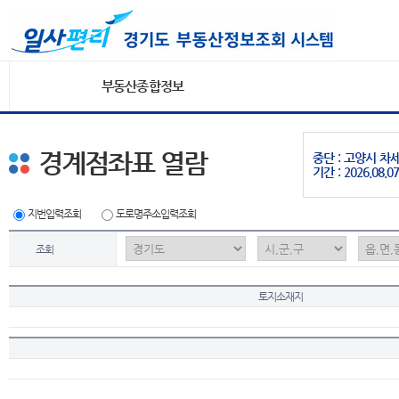
부동산종합정보
경계점좌표 열람
중단 : 고양시 
기간 : 2026.08.07
지번입력조회
도로명주소입력조회
조회
토지소재지