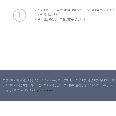
본내용은 프로그램 및 데이타등의 오류로 실제 내용과 일치하지 않
하시기 바랍니다.
위도면은 측량용으로 활용할 수 없습니다.
본 홈페이지에 게시된 이메일주소가 수집되는것을 거부하며, 이를 위반할 시 정보통신망법에 의해
(339-012) 세종특별자치시 도움6로 11(어진동) 국토교통부 (온라인 문의 : 1482qna@gmail.co
copyright@2014 MOLIT All
rights
reserved.