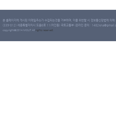
본 홈페이지에 게시된 이메일주소가 수집되는것을 거부하며, 이를 위반할 시 정보통신망법에 의해
(339-012) 세종특별자치시 도움6로 11(어진동) 국토교통부 (온라인 문의 : 1482qna@gmail.co
copyright@2014 MOLIT All
rights
reserved.