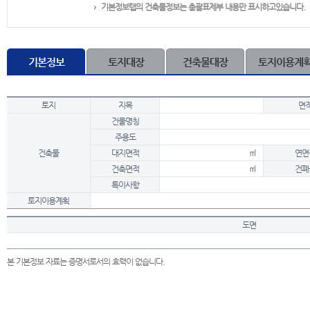
기본정보탭의 건축물정보는 총괄표제부 내용만 표시하고있습니다.
기본정보
토지대장
건축물대장
토지이용계
토지
지목
면
건물명칭
주용도
건축물
대지면적
㎡
연면
건축면적
㎡
건폐
특이사항
토지이용계획
도면
본 기본정보 자료는 증명서로서의 효력이 없습니다.