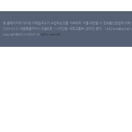
본 홈페이지에 게시된 이메일주소가 수집되는것을 거부하며, 이를 위반할 시 정보통신망법에 의해
(339-012) 세종특별자치시 도움6로 11(어진동) 국토교통부 (온라인 문의 : 1482qna@gmail.co
copyright@2014 MOLIT All
rights
reserved.