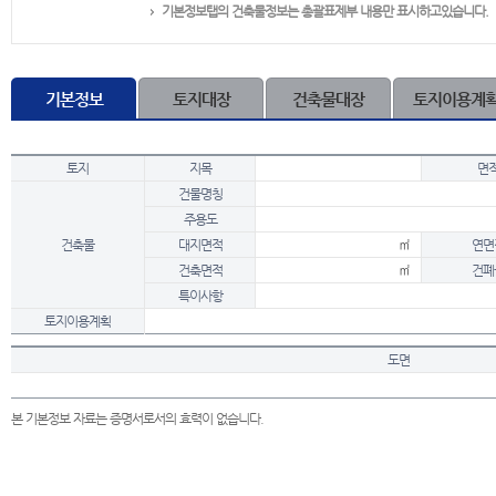
기본정보탭의 건축물정보는 총괄표제부 내용만 표시하고있습니다.
기본정보
토지대장
건축물대장
토지이용계
토지
지목
면
건물명칭
주용도
건축물
대지면적
㎡
연면
건축면적
㎡
건폐
특이사항
토지이용계획
도면
본 기본정보 자료는 증명서로서의 효력이 없습니다.