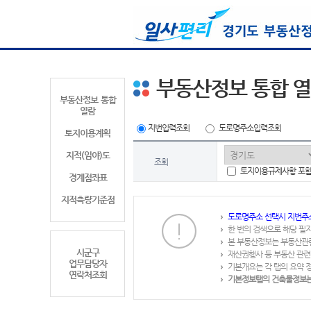
부동산정보 통합 
부동산정보 통합
열람
지번입력조회
도로명주소입력조회
토지이용계획
지적(임야)도
조회
토지이용규제사항 포
경계점좌표
지적측량기준점
도로명주소 선택시 지번주
한 번의 검색으로 해당 필
본 부동산정보는 부동산관
시군구
재산권행사 등 부동산 관련
업무담당자
기본개요는 각 탭의 요약 
연락처조회
기본정보탭의 건축물정보는