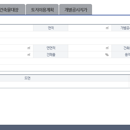
건축물대장
토지이용계획
개별공시지가
면적
㎡
개별공
㎡
연면적
㎡
건축
㎡
건폐율
%
용
도면