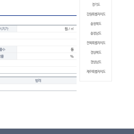
경기도
강원특별자치도
충청북도
시지가
원 / ㎡
충청남도
전북특별자치도
물수
동
경상북도
적률
%
경상남도
제주특별자치도
범례