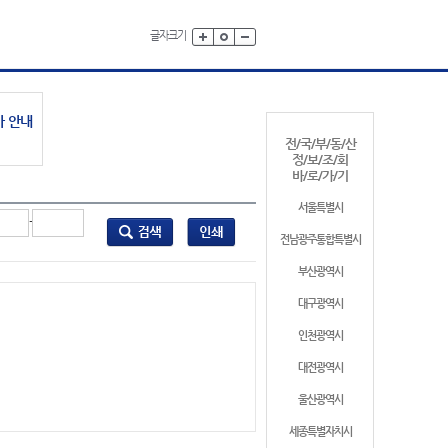
글자크기
가 안내
전/국/부/동/산
정/보/조/회
바/로/가/기
서울특별시
-
전남광주통합특별시
부산광역시
대구광역시
인천광역시
대전광역시
울산광역시
세종특별자치시