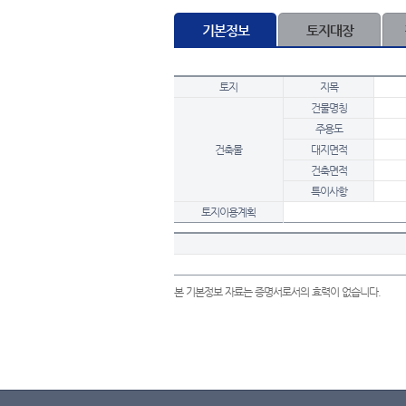
기본정보
토지대장
토지
지목
건물명칭
주용도
건축물
대지면적
건축면적
특이사항
토지이용계획
본 기본정보 자료는 증명서로서의 효력이 없습니다.