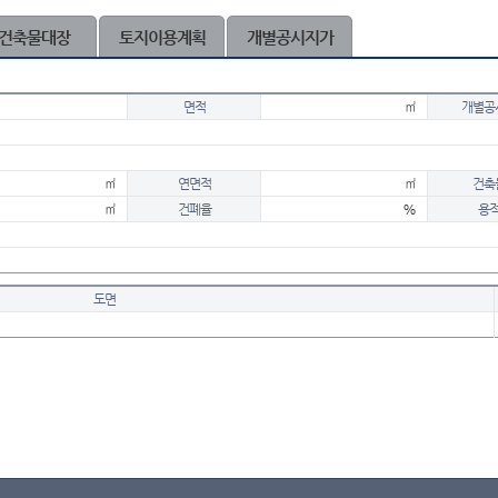
건축물대장
토지이용계획
개별공시지가
면적
㎡
개별공
㎡
연면적
㎡
건축
㎡
건폐율
%
용
도면