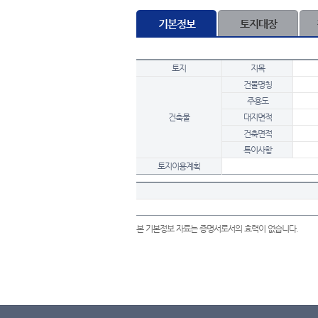
기본정보
토지대장
토지
지목
건물명칭
주용도
건축물
대지면적
건축면적
특이사항
토지이용계획
본 기본정보 자료는 증명서로서의 효력이 없습니다.