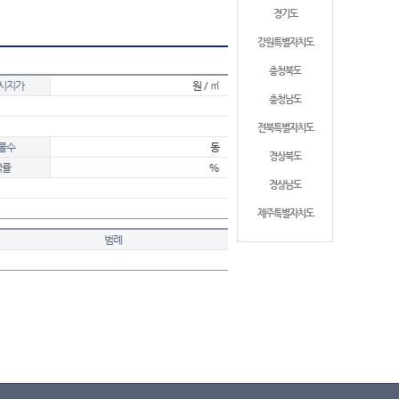
경기도
강원특별자치도
충청북도
시지가
원 / ㎡
충청남도
전북특별자치도
물수
동
경상북도
적률
%
경상남도
제주특별자치도
범례