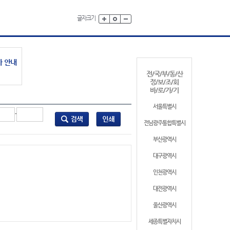
글자크기
가 안내
전/국/부/동/산
정/보/조/회
바/로/가/기
서울특별시
-
전남광주통합특별시
부산광역시
대구광역시
인천광역시
대전광역시
울산광역시
세종특별자치시