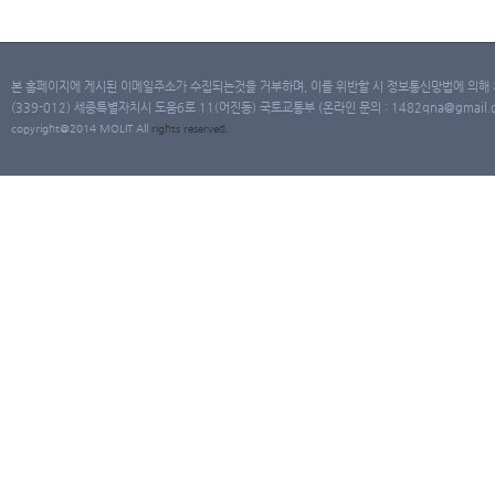
본 홈페이지에 게시된 이메일주소가 수집되는것을 거부하며, 이를 위반할 시 정보통신망법에 의해
(339-012) 세종특별자치시 도움6로 11(어진동) 국토교통부 (온라인 문의 : 1482qna@gmail.co
copyright@2014 MOLIT All
rights
reserved.