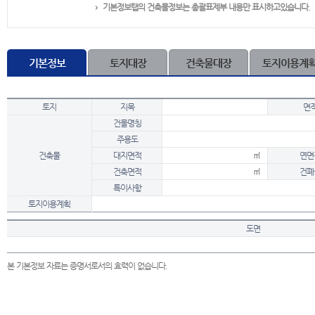
기본정보탭의 건축물정보는 총괄표제부 내용만 표시하고있습니다.
기본정보
토지대장
건축물대장
토지이용계
토지
지목
면
건물명칭
주용도
건축물
대지면적
㎡
연면
건축면적
㎡
건폐
특이사항
토지이용계획
도면
본 기본정보 자료는 증명서로서의 효력이 없습니다.