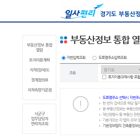
부동산정보 통합 
부동산정보 통합
열람
지번입력조회
도로명주소입력조회
토지이용계획
지적(임야)도
조회
토지이용규제사항 포
경계점좌표
지적측량기준점
도로명주소 선택시 지번주
한 번의 검색으로 해당 필
본 부동산정보는 부동산관
시군구
재산권행사 등 부동산 관련
업무담당자
기본개요는 각 탭의 요약 
연락처조회
기본정보탭의 건축물정보는