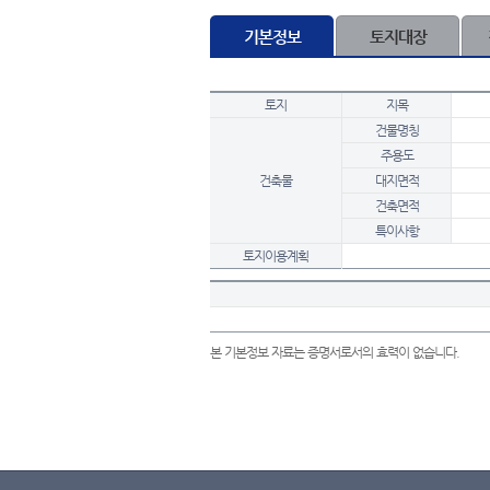
기본정보
토지대장
토지
지목
건물명칭
주용도
건축물
대지면적
건축면적
특이사항
토지이용계획
본 기본정보 자료는 증명서로서의 효력이 없습니다.