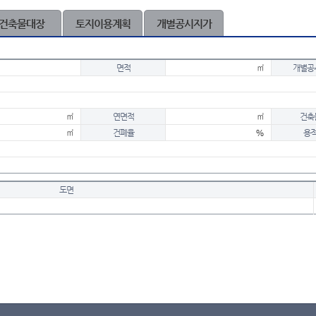
건축물대장
토지이용계획
개별공시지가
면적
㎡
개별공
㎡
연면적
㎡
건축
㎡
건폐율
%
용
도면