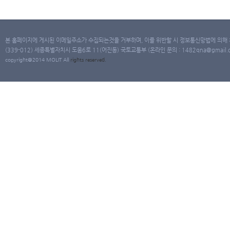
본 홈페이지에 게시된 이메일주소가 수집되는것을 거부하며, 이를 위반할 시 정보통신망법에 의해
(339-012) 세종특별자치시 도움6로 11(어진동) 국토교통부 (온라인 문의 : 1482qna@gmail.co
copyright@2014 MOLIT All
rights
reserved.