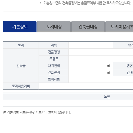
기본정보탭의 건축물정보는 총괄표제부 내용만 표시하고있습니다.
기본정보
토지대장
건축물대장
토지이용계
토지
지목
면
건물명칭
주용도
건축물
대지면적
㎡
연면
건축면적
㎡
건폐
특이사항
토지이용계획
도면
본 기본정보 자료는 증명서로서의 효력이 없습니다.