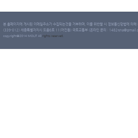
본 홈페이지에 게시된 이메일주소가 수집되는것을 거부하며, 이를 위반할 시 정보통신망법에 의해
(339-012) 세종특별자치시 도움6로 11(어진동) 국토교통부 (온라인 문의 : 1482qna@gmail.co
copyright@2014 MOLIT All
rights
reserved.