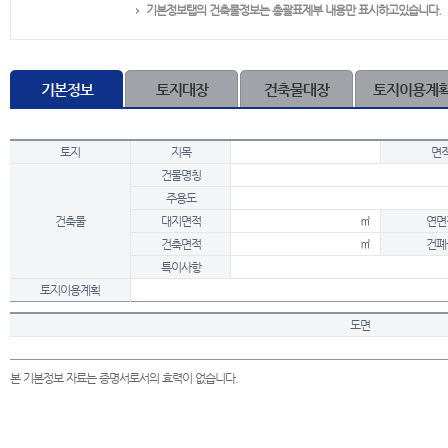
기본정보탭의 건축물정보는 총괄표제부 내용만 표시하고있습니다.
기본정보
토지대장
건축물대장
토지이용계
토지
지목
면
건물명칭
주용도
건축물
대지면적
㎡
연면
건축면적
㎡
건폐
특이사항
토지이용계획
도면
본 기본정보 자료는 증명서로서의 효력이 없습니다.