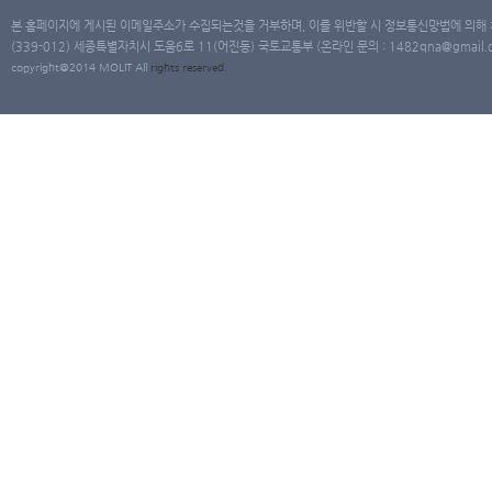
본 홈페이지에 게시된 이메일주소가 수집되는것을 거부하며, 이를 위반할 시 정보통신망법에 의해
(339-012) 세종특별자치시 도움6로 11(어진동) 국토교통부 (온라인 문의 : 1482qna@gmail.co
copyright@2014 MOLIT All
rights
reserved.