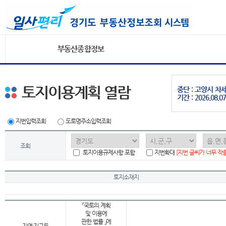
부동산종합정보
토지이용계획 열람
중단 : 고양시 
기간 : 2026.08.07
지번입력조회
도로명주소입력조회
조회
토지이용규제사항 포함
지번확대
[지번 글씨가 너무 작
토지소재지
「국토의 계획
및 이용에
관한 법률 」에