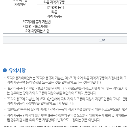
지역·지구등
따른 지역·지구등
지정여부
다른 법령 등에
따른
지역·지구등
「토지이용규제 기본법
시행령」 제9조제4항 각
호에 해당되는 사항
도면
유의사항
토지이용계획확인서는 「토지이용규제 기본법」 제5조 각 호에 따른 지역·지구등의 지정내용과 그
지역·지구·구역 등의 명칭을 쓰는 모든 것을 확인하여 드리는 것은 아닙니다.
「토지이용규제 기본법」 제8조제2항 단서에 따라 지형도면을 작성·고시하지 아니하는 경우로서 
는 경우에는 당해 지역·지구등의 지정여부를 확인하여 드리지 못합니다.
「토지이용규제 기본법」 제8조제3항 단서에 따라 지역·지구등의 지정시 지형도면등의 고시가 곤란
지역·지구등의 지정여부를 확인하여 드리지 못합니다.
"확인도면"은 해당 필지에 지정된 지역·지구등의 지정여부를 확인하기 위한 참고도면으로서 법적 
지역·지구등 안에서의 행위제한내용은 신청인의 편의를 도모하기 위하여 관계 법령 및 자치법규
된 행위제한 내용 외의 모든 개발행위가 법적으로 보장되는 것은 아닙니다.