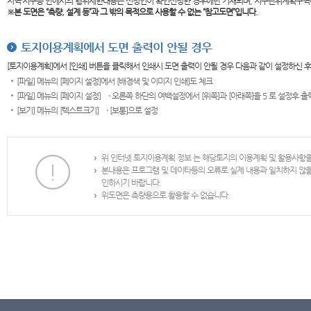
지역·지구등 안에서의 행위제한내용은 신청인이 확인신청한 경우에만 기재되며, 지구단위계획구역
※본 도면은
“측량, 설계 등”과 그 밖의 목적으로 사용할 수 없는 “참고도면”입니다.
토지이용계획에서 도면 출력이 안될 경우
[토지이용계획]에서 [인쇄] 버튼을 클릭해서 인쇄시 도면 출력이 안될 경우 다음과 같이 설정하신 
[파일] 메뉴의 [페이지 설정]에서 [배경색 및 이미지 인쇄]도 체크
[파일] 메뉴의 [페이지 설정] → 오른쪽 하단의 여백설정에서 [위쪽]과 [아래쪽]을 5 로 설정후 
[보기] 메뉴의 [텍스트크기] → [보통]으로 설정
위 인터넷 토지이용계획 정보 는 해당토지의 이용계획 및 활용사항
본내용은 프로그램 및 데이타등의 오류로 실제 내용과 일치하지 않
인하시기 바랍니다.
위도면은 측량용으로 활용할 수 없습니다.