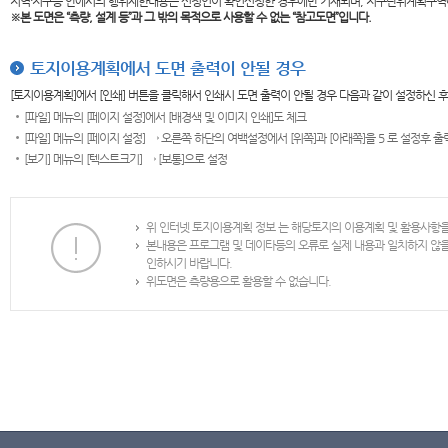
지역·지구등 안에서의 행위제한내용은 신청인이 확인신청한 경우에만 기재되며, 지구단위계획구역
※본 도면은
“측량, 설계 등”과 그 밖의 목적으로 사용할 수 없는 “참고도면”입니다.
토지이용계획에서 도면 출력이 안될 경우
[토지이용계획]에서 [인쇄] 버튼을 클릭해서 인쇄시 도면 출력이 안될 경우 다음과 같이 설정하신 
[파일] 메뉴의 [페이지 설정]에서 [배경색 및 이미지 인쇄]도 체크
[파일] 메뉴의 [페이지 설정] → 오른쪽 하단의 여백설정에서 [위쪽]과 [아래쪽]을 5 로 설정후 
[보기] 메뉴의 [텍스트크기] → [보통]으로 설정
위 인터넷 토지이용계획 정보 는 해당토지의 이용계획 및 활용사항
본내용은 프로그램 및 데이타등의 오류로 실제 내용과 일치하지 않
인하시기 바랍니다.
위도면은 측량용으로 활용할 수 없습니다.