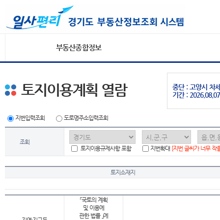
부동산종합정보
토지이용계획 열람
중단 : 고양시 
기간 : 2026.08.07
지번입력조회
도로명주소입력조회
조회
토지이용규제사항 포함
지번확대
[지번 글씨가 너무 작
토지소재지
「국토의 계획
및 이용에
관한 법률 」에