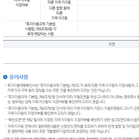
지역·지구등
따른 지역·지구등
지정여부
다른 법령 등에
따른
지역·지구등
「토지이용규제 기본법
시행령」 제9조제4항 각
호에 해당되는 사항
도면
유의사항
토지이용계획확인서는 「토지이용규제 기본법」 제5조 각 호에 따른 지역·지구등의 지정내용과 그
지역·지구·구역 등의 명칭을 쓰는 모든 것을 확인하여 드리는 것은 아닙니다.
「토지이용규제 기본법」 제8조제2항 단서에 따라 지형도면을 작성·고시하지 아니하는 경우로서 
는 경우에는 당해 지역·지구등의 지정여부를 확인하여 드리지 못합니다.
「토지이용규제 기본법」 제8조제3항 단서에 따라 지역·지구등의 지정시 지형도면등의 고시가 곤란
지역·지구등의 지정여부를 확인하여 드리지 못합니다.
"확인도면"은 해당 필지에 지정된 지역·지구등의 지정여부를 확인하기 위한 참고도면으로서 법적 
지역·지구등 안에서의 행위제한내용은 신청인의 편의를 도모하기 위하여 관계 법령 및 자치법규
된 행위제한 내용 외의 모든 개발행위가 법적으로 보장되는 것은 아닙니다.