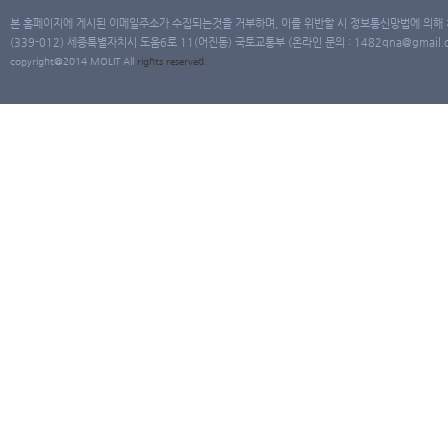
본 홈페이지에 게시된 이메일주소가 수집되는것을 거부하며, 이를 위반할 시 정보통신망법에 의해
(339-012) 세종특별자치시 도움6로 11(어진동) 국토교통부 (온라인 문의 : 1482qna@gmail.co
copyright@2014 MOLIT All
rights
reserved.