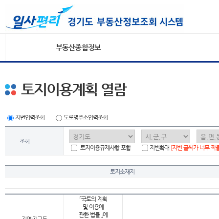
부동산종합정보
토지이용계획 열람
지번입력조회
도로명주소입력조회
조회
토지이용규제사항 포함
지번확대
[지번 글씨가 너무 작
토지소재지
「국토의 계획
및 이용에
관한 법률 」에