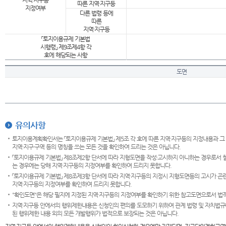
지역·지구등
따른 지역·지구등
지정여부
다른 법령 등에
따른
지역·지구등
「토지이용규제 기본법
시행령」 제9조제4항 각
호에 해당되는 사항
도면
유의사항
토지이용계획확인서는 「토지이용규제 기본법」 제5조 각 호에 따른 지역·지구등의 지정내용과 그
지역·지구·구역 등의 명칭을 쓰는 모든 것을 확인하여 드리는 것은 아닙니다.
「토지이용규제 기본법」 제8조제2항 단서에 따라 지형도면을 작성·고시하지 아니하는 경우로서 
는 경우에는 당해 지역·지구등의 지정여부를 확인하여 드리지 못합니다.
「토지이용규제 기본법」 제8조제3항 단서에 따라 지역·지구등의 지정시 지형도면등의 고시가 곤란
지역·지구등의 지정여부를 확인하여 드리지 못합니다.
"확인도면"은 해당 필지에 지정된 지역·지구등의 지정여부를 확인하기 위한 참고도면으로서 법적 
지역·지구등 안에서의 행위제한내용은 신청인의 편의를 도모하기 위하여 관계 법령 및 자치법규
된 행위제한 내용 외의 모든 개발행위가 법적으로 보장되는 것은 아닙니다.