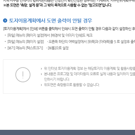
지역·지구등 안에서의 행위제한내용은 신청인이 확인신청한 경우에만 기재되며, 지구단위계획구역
※본 도면은
“측량, 설계 등”과 그 밖의 목적으로 사용할 수 없는 “참고도면”입니다.
토지이용계획에서 도면 출력이 안될 경우
[토지이용계획]에서 [인쇄] 버튼을 클릭해서 인쇄시 도면 출력이 안될 경우 다음과 같이 설정하신 
[파일] 메뉴의 [페이지 설정]에서 [배경색 및 이미지 인쇄]도 체크
[파일] 메뉴의 [페이지 설정] → 오른쪽 하단의 여백설정에서 [위쪽]과 [아래쪽]을 5 로 설정후 
[보기] 메뉴의 [텍스트크기] → [보통]으로 설정
위 인터넷 토지이용계획 정보 는 해당토지의 이용계획 및 활용사항
본내용은 프로그램 및 데이타등의 오류로 실제 내용과 일치하지 않
인하시기 바랍니다.
위도면은 측량용으로 활용할 수 없습니다.