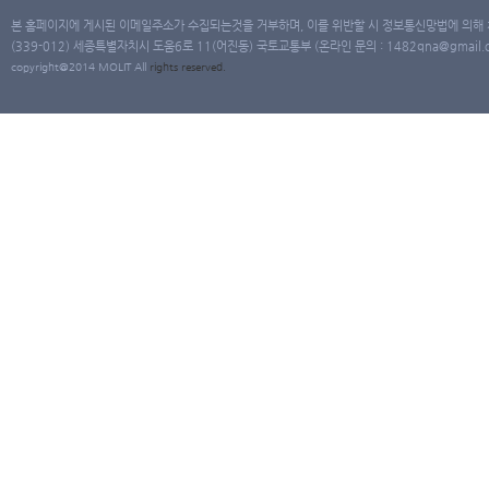
본 홈페이지에 게시된 이메일주소가 수집되는것을 거부하며, 이를 위반할 시 정보통신망법에 의해
(339-012) 세종특별자치시 도움6로 11(어진동) 국토교통부 (온라인 문의 : 1482qna@gmail.co
copyright@2014 MOLIT All
rights
reserved.