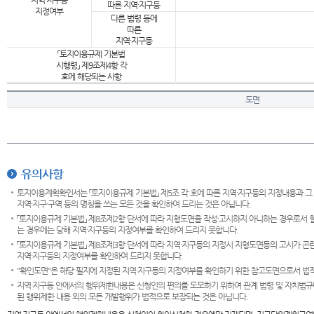
지역·지구등
따른 지역·지구등
지정여부
다른 법령 등에
따른
지역·지구등
「토지이용규제 기본법
시행령」 제9조제4항 각
호에 해당되는 사항
도면
유의사항
토지이용계획확인서는 「토지이용규제 기본법」 제5조 각 호에 따른 지역·지구등의 지정내용과 그
지역·지구·구역 등의 명칭을 쓰는 모든 것을 확인하여 드리는 것은 아닙니다.
「토지이용규제 기본법」 제8조제2항 단서에 따라 지형도면을 작성·고시하지 아니하는 경우로서 
는 경우에는 당해 지역·지구등의 지정여부를 확인하여 드리지 못합니다.
「토지이용규제 기본법」 제8조제3항 단서에 따라 지역·지구등의 지정시 지형도면등의 고시가 곤란
지역·지구등의 지정여부를 확인하여 드리지 못합니다.
"확인도면"은 해당 필지에 지정된 지역·지구등의 지정여부를 확인하기 위한 참고도면으로서 법적 
지역·지구등 안에서의 행위제한내용은 신청인의 편의를 도모하기 위하여 관계 법령 및 자치법규
된 행위제한 내용 외의 모든 개발행위가 법적으로 보장되는 것은 아닙니다.