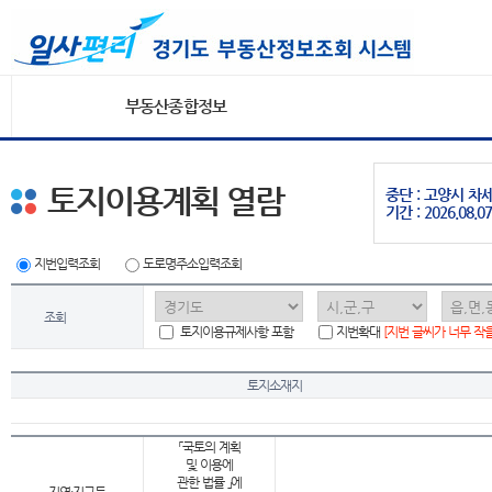
부동산종합정보
토지이용계획 열람
중단 : 고양시 
기간 : 2026.08.07
지번입력조회
도로명주소입력조회
조회
토지이용규제사항 포함
지번확대
[지번 글씨가 너무 작
토지소재지
「국토의 계획
및 이용에
관한 법률 」에