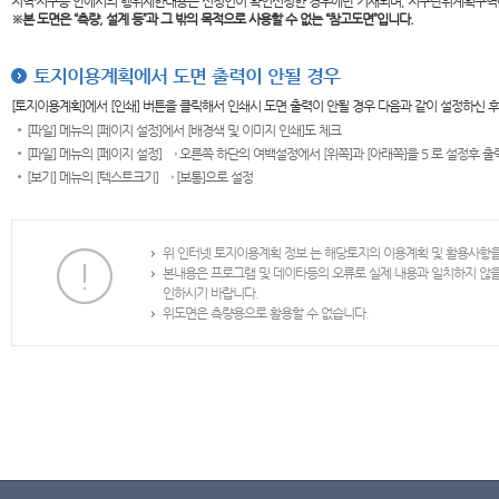
지역·지구등 안에서의 행위제한내용은 신청인이 확인신청한 경우에만 기재되며, 지구단위계획구역
※본 도면은
“측량, 설계 등”과 그 밖의 목적으로 사용할 수 없는 “참고도면”입니다.
토지이용계획에서 도면 출력이 안될 경우
[토지이용계획]에서 [인쇄] 버튼을 클릭해서 인쇄시 도면 출력이 안될 경우 다음과 같이 설정하신 
[파일] 메뉴의 [페이지 설정]에서 [배경색 및 이미지 인쇄]도 체크
[파일] 메뉴의 [페이지 설정] → 오른쪽 하단의 여백설정에서 [위쪽]과 [아래쪽]을 5 로 설정후 
[보기] 메뉴의 [텍스트크기] → [보통]으로 설정
위 인터넷 토지이용계획 정보 는 해당토지의 이용계획 및 활용사항
본내용은 프로그램 및 데이타등의 오류로 실제 내용과 일치하지 않
인하시기 바랍니다.
위도면은 측량용으로 활용할 수 없습니다.