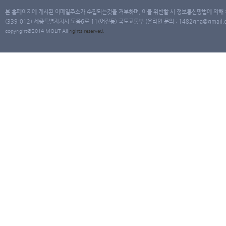
본 홈페이지에 게시된 이메일주소가 수집되는것을 거부하며, 이를 위반할 시 정보통신망법에 의해
(339-012) 세종특별자치시 도움6로 11(어진동) 국토교통부 (온라인 문의 : 1482qna@gmail.co
copyright@2014 MOLIT All
rights
reserved.