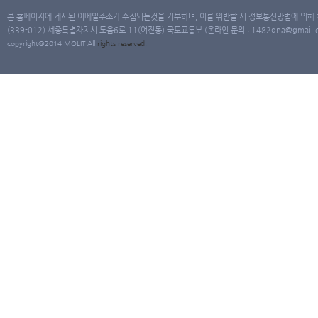
본 홈페이지에 게시된 이메일주소가 수집되는것을 거부하며, 이를 위반할 시 정보통신망법에 의해
(339-012) 세종특별자치시 도움6로 11(어진동) 국토교통부 (온라인 문의 : 1482qna@gmail.co
copyright@2014 MOLIT All
rights
reserved.