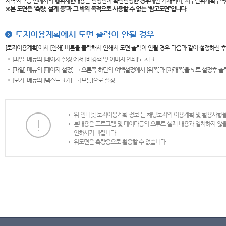
지역·지구등 안에서의 행위제한내용은 신청인이 확인신청한 경우에만 기재되며, 지구단위계획구역
※본 도면은
“측량, 설계 등”과 그 밖의 목적으로 사용할 수 없는 “참고도면”입니다.
토지이용계획에서 도면 출력이 안될 경우
[토지이용계획]에서 [인쇄] 버튼을 클릭해서 인쇄시 도면 출력이 안될 경우 다음과 같이 설정하신 
[파일] 메뉴의 [페이지 설정]에서 [배경색 및 이미지 인쇄]도 체크
[파일] 메뉴의 [페이지 설정] → 오른쪽 하단의 여백설정에서 [위쪽]과 [아래쪽]을 5 로 설정후 
[보기] 메뉴의 [텍스트크기] → [보통]으로 설정
위 인터넷 토지이용계획 정보 는 해당토지의 이용계획 및 활용사항
본내용은 프로그램 및 데이타등의 오류로 실제 내용과 일치하지 않
인하시기 바랍니다.
위도면은 측량용으로 활용할 수 없습니다.