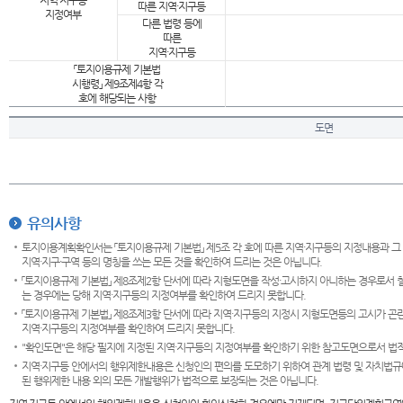
지역·지구등
따른 지역·지구등
지정여부
다른 법령 등에
따른
지역·지구등
「토지이용규제 기본법
시행령」 제9조제4항 각
호에 해당되는 사항
도면
유의사항
토지이용계획확인서는 「토지이용규제 기본법」 제5조 각 호에 따른 지역·지구등의 지정내용과 그
지역·지구·구역 등의 명칭을 쓰는 모든 것을 확인하여 드리는 것은 아닙니다.
「토지이용규제 기본법」 제8조제2항 단서에 따라 지형도면을 작성·고시하지 아니하는 경우로서 
는 경우에는 당해 지역·지구등의 지정여부를 확인하여 드리지 못합니다.
「토지이용규제 기본법」 제8조제3항 단서에 따라 지역·지구등의 지정시 지형도면등의 고시가 곤란
지역·지구등의 지정여부를 확인하여 드리지 못합니다.
"확인도면"은 해당 필지에 지정된 지역·지구등의 지정여부를 확인하기 위한 참고도면으로서 법적 
지역·지구등 안에서의 행위제한내용은 신청인의 편의를 도모하기 위하여 관계 법령 및 자치법규
된 행위제한 내용 외의 모든 개발행위가 법적으로 보장되는 것은 아닙니다.