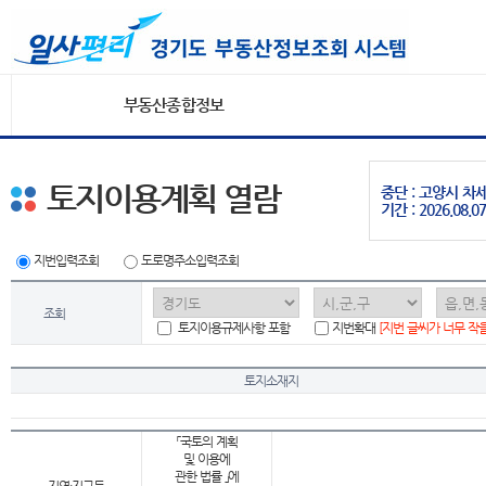
부동산종합정보
토지이용계획 열람
중단 : 고양시 
기간 : 2026.08.07
지번입력조회
도로명주소입력조회
조회
토지이용규제사항 포함
지번확대
[지번 글씨가 너무 작
토지소재지
「국토의 계획
및 이용에
관한 법률 」에