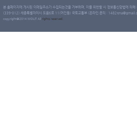
본 홈페이지에 게시된 이메일주소가 수집되는것을 거부하며, 이를 위반할 시 정보통신망법에 의해
(339-012) 세종특별자치시 도움6로 11(어진동) 국토교통부 (온라인 문의 : 1482qna@gmail.co
copyright@2014 MOLIT All
rights
reserved.