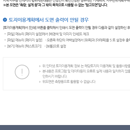
지역·지구등 안에서의 행위제한내용은 신청인이 확인신청한 경우에만 기재되며, 지구단위계획구역
※본 도면은
“측량, 설계 등”과 그 밖의 목적으로 사용할 수 없는 “참고도면”입니다.
토지이용계획에서 도면 출력이 안될 경우
[토지이용계획]에서 [인쇄] 버튼을 클릭해서 인쇄시 도면 출력이 안될 경우 다음과 같이 설정하신 
[파일] 메뉴의 [페이지 설정]에서 [배경색 및 이미지 인쇄]도 체크
[파일] 메뉴의 [페이지 설정] → 오른쪽 하단의 여백설정에서 [위쪽]과 [아래쪽]을 5 로 설정후 
[보기] 메뉴의 [텍스트크기] → [보통]으로 설정
위 인터넷 토지이용계획 정보 는 해당토지의 이용계획 및 활용사항
본내용은 프로그램 및 데이타등의 오류로 실제 내용과 일치하지 않
인하시기 바랍니다.
위도면은 측량용으로 활용할 수 없습니다.