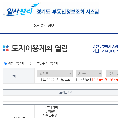
부동산종합정보
토지이용계획 열람
중단 : 고양시 
기간 : 2026.08.07
지번입력조회
도로명주소입력조회
조회
토지이용규제사항 포함
지번확대
[지번 글씨가 너무 작
토지소재지
「국토의 계획
및 이용에
관한 법률 」에