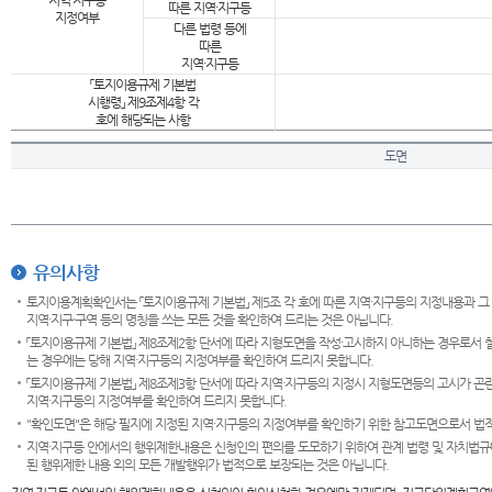
지역·지구등
따른 지역·지구등
지정여부
다른 법령 등에
따른
지역·지구등
「토지이용규제 기본법
시행령」 제9조제4항 각
호에 해당되는 사항
도면
유의사항
토지이용계획확인서는 「토지이용규제 기본법」 제5조 각 호에 따른 지역·지구등의 지정내용과 그
지역·지구·구역 등의 명칭을 쓰는 모든 것을 확인하여 드리는 것은 아닙니다.
「토지이용규제 기본법」 제8조제2항 단서에 따라 지형도면을 작성·고시하지 아니하는 경우로서 
는 경우에는 당해 지역·지구등의 지정여부를 확인하여 드리지 못합니다.
「토지이용규제 기본법」 제8조제3항 단서에 따라 지역·지구등의 지정시 지형도면등의 고시가 곤란
지역·지구등의 지정여부를 확인하여 드리지 못합니다.
"확인도면"은 해당 필지에 지정된 지역·지구등의 지정여부를 확인하기 위한 참고도면으로서 법적 
지역·지구등 안에서의 행위제한내용은 신청인의 편의를 도모하기 위하여 관계 법령 및 자치법규
된 행위제한 내용 외의 모든 개발행위가 법적으로 보장되는 것은 아닙니다.