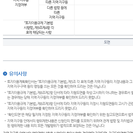
지역·지구등
따른 지역·지구등
지정여부
다른 법령 등에
따른
지역·지구등
「토지이용규제 기본법
시행령」 제9조제4항 각
호에 해당되는 사항
도면
유의사항
토지이용계획확인서는 「토지이용규제 기본법」 제5조 각 호에 따른 지역·지구등의 지정내용과 그
지역·지구·구역 등의 명칭을 쓰는 모든 것을 확인하여 드리는 것은 아닙니다.
「토지이용규제 기본법」 제8조제2항 단서에 따라 지형도면을 작성·고시하지 아니하는 경우로서 
는 경우에는 당해 지역·지구등의 지정여부를 확인하여 드리지 못합니다.
「토지이용규제 기본법」 제8조제3항 단서에 따라 지역·지구등의 지정시 지형도면등의 고시가 곤란
지역·지구등의 지정여부를 확인하여 드리지 못합니다.
"확인도면"은 해당 필지에 지정된 지역·지구등의 지정여부를 확인하기 위한 참고도면으로서 법적 
지역·지구등 안에서의 행위제한내용은 신청인의 편의를 도모하기 위하여 관계 법령 및 자치법규
된 행위제한 내용 외의 모든 개발행위가 법적으로 보장되는 것은 아닙니다.