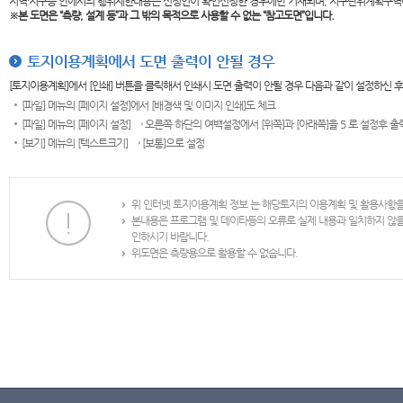
지역·지구등 안에서의 행위제한내용은 신청인이 확인신청한 경우에만 기재되며, 지구단위계획구역
※본 도면은
“측량, 설계 등”과 그 밖의 목적으로 사용할 수 없는 “참고도면”입니다.
토지이용계획에서 도면 출력이 안될 경우
[토지이용계획]에서 [인쇄] 버튼을 클릭해서 인쇄시 도면 출력이 안될 경우 다음과 같이 설정하신 
[파일] 메뉴의 [페이지 설정]에서 [배경색 및 이미지 인쇄]도 체크
[파일] 메뉴의 [페이지 설정] → 오른쪽 하단의 여백설정에서 [위쪽]과 [아래쪽]을 5 로 설정후 
[보기] 메뉴의 [텍스트크기] → [보통]으로 설정
위 인터넷 토지이용계획 정보 는 해당토지의 이용계획 및 활용사항
본내용은 프로그램 및 데이타등의 오류로 실제 내용과 일치하지 않
인하시기 바랍니다.
위도면은 측량용으로 활용할 수 없습니다.