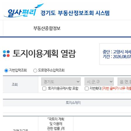
부동산종합정보
토지이용계획 열람
중단 : 고양시 
기간 : 2026.08.07
지번입력조회
도로명주소입력조회
조회
토지이용규제사항 포함
지번확대
[지번 글씨가 너무 작
토지소재지
「국토의 계획
및 이용에
관한 법률 」에