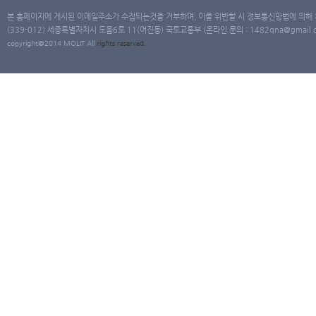
본 홈페이지에 게시된 이메일주소가 수집되는것을 거부하며, 이를 위반할 시 정보통신망법에 의해
(339-012) 세종특별자치시 도움6로 11(어진동) 국토교통부 (온라인 문의 : 1482qna@gmail.co
copyright@2014 MOLIT All
rights
reserved.