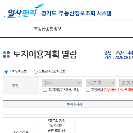
부동산종합정보
토지이용계획 열람
중단 : 고양시 
기간 : 2026.08.07
지번입력조회
도로명주소입력조회
조회
토지이용규제사항 포함
지번확대
[지번 글씨가 너무 작
토지소재지
「국토의 계획
및 이용에
관한 법률 」에