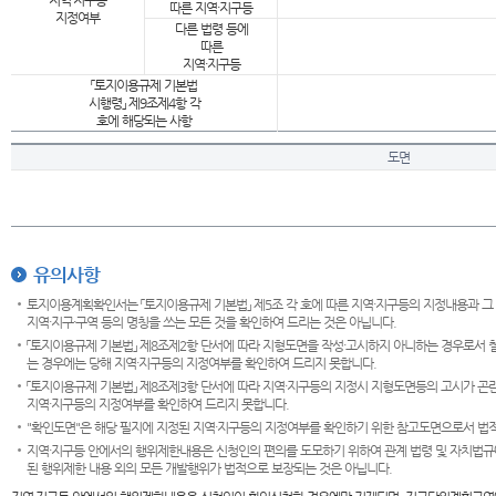
지역·지구등
따른 지역·지구등
지정여부
다른 법령 등에
따른
지역·지구등
「토지이용규제 기본법
시행령」 제9조제4항 각
호에 해당되는 사항
도면
유의사항
토지이용계획확인서는 「토지이용규제 기본법」 제5조 각 호에 따른 지역·지구등의 지정내용과 그
지역·지구·구역 등의 명칭을 쓰는 모든 것을 확인하여 드리는 것은 아닙니다.
「토지이용규제 기본법」 제8조제2항 단서에 따라 지형도면을 작성·고시하지 아니하는 경우로서 
는 경우에는 당해 지역·지구등의 지정여부를 확인하여 드리지 못합니다.
「토지이용규제 기본법」 제8조제3항 단서에 따라 지역·지구등의 지정시 지형도면등의 고시가 곤란
지역·지구등의 지정여부를 확인하여 드리지 못합니다.
"확인도면"은 해당 필지에 지정된 지역·지구등의 지정여부를 확인하기 위한 참고도면으로서 법적 
지역·지구등 안에서의 행위제한내용은 신청인의 편의를 도모하기 위하여 관계 법령 및 자치법규
된 행위제한 내용 외의 모든 개발행위가 법적으로 보장되는 것은 아닙니다.