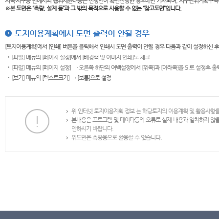
지역·지구등 안에서의 행위제한내용은 신청인이 확인신청한 경우에만 기재되며, 지구단위계획구역
※본 도면은
“측량, 설계 등”과 그 밖의 목적으로 사용할 수 없는 “참고도면”입니다.
토지이용계획에서 도면 출력이 안될 경우
[토지이용계획]에서 [인쇄] 버튼을 클릭해서 인쇄시 도면 출력이 안될 경우 다음과 같이 설정하신 
[파일] 메뉴의 [페이지 설정]에서 [배경색 및 이미지 인쇄]도 체크
[파일] 메뉴의 [페이지 설정] → 오른쪽 하단의 여백설정에서 [위쪽]과 [아래쪽]을 5 로 설정후 
[보기] 메뉴의 [텍스트크기] → [보통]으로 설정
위 인터넷 토지이용계획 정보 는 해당토지의 이용계획 및 활용사항
본내용은 프로그램 및 데이타등의 오류로 실제 내용과 일치하지 않
인하시기 바랍니다.
위도면은 측량용으로 활용할 수 없습니다.