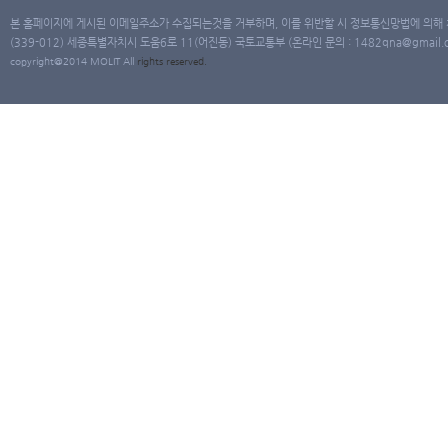
본 홈페이지에 게시된 이메일주소가 수집되는것을 거부하며, 이를 위반할 시 정보통신망법에 의해
(339-012) 세종특별자치시 도움6로 11(어진동) 국토교통부 (온라인 문의 : 1482qna@gmail.co
copyright@2014 MOLIT All
rights
reserved.