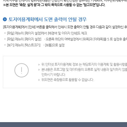
지역·지구등 안에서의 행위제한내용은 신청인이 확인신청한 경우에만 기재되며, 지구단위계획구역
※본 도면은
“측량, 설계 등”과 그 밖의 목적으로 사용할 수 없는 “참고도면”입니다.
토지이용계획에서 도면 출력이 안될 경우
[토지이용계획]에서 [인쇄] 버튼을 클릭해서 인쇄시 도면 출력이 안될 경우 다음과 같이 설정하신 
[파일] 메뉴의 [페이지 설정]에서 [배경색 및 이미지 인쇄]도 체크
[파일] 메뉴의 [페이지 설정] → 오른쪽 하단의 여백설정에서 [위쪽]과 [아래쪽]을 5 로 설정후 
[보기] 메뉴의 [텍스트크기] → [보통]으로 설정
위 인터넷 토지이용계획 정보 는 해당토지의 이용계획 및 활용사항
본내용은 프로그램 및 데이타등의 오류로 실제 내용과 일치하지 않
인하시기 바랍니다.
위도면은 측량용으로 활용할 수 없습니다.