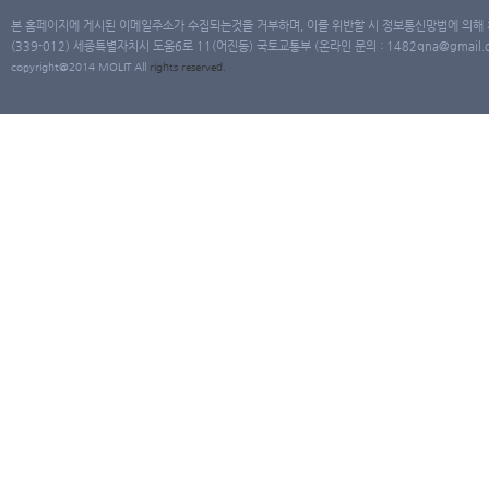
본 홈페이지에 게시된 이메일주소가 수집되는것을 거부하며, 이를 위반할 시 정보통신망법에 의해
(339-012) 세종특별자치시 도움6로 11(어진동) 국토교통부 (온라인 문의 : 1482qna@gmail.co
copyright@2014 MOLIT All
rights
reserved.