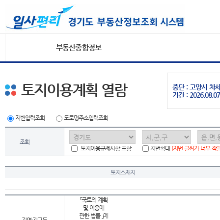
부동산종합정보
토지이용계획 열람
중단 : 고양시 
기간 : 2026.08.07
지번입력조회
도로명주소입력조회
조회
토지이용규제사항 포함
지번확대
[지번 글씨가 너무 작
토지소재지
「국토의 계획
및 이용에
관한 법률 」에