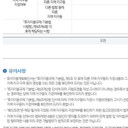
지역·지구등
따른 지역·지구등
지정여부
다른 법령 등에
따른
지역·지구등
「토지이용규제 기본법
시행령」 제9조제4항 각
호에 해당되는 사항
도면
유의사항
토지이용계획확인서는 「토지이용규제 기본법」 제5조 각 호에 따른 지역·지구등의 지정내용과 그
지역·지구·구역 등의 명칭을 쓰는 모든 것을 확인하여 드리는 것은 아닙니다.
「토지이용규제 기본법」 제8조제2항 단서에 따라 지형도면을 작성·고시하지 아니하는 경우로서 
는 경우에는 당해 지역·지구등의 지정여부를 확인하여 드리지 못합니다.
「토지이용규제 기본법」 제8조제3항 단서에 따라 지역·지구등의 지정시 지형도면등의 고시가 곤란
지역·지구등의 지정여부를 확인하여 드리지 못합니다.
"확인도면"은 해당 필지에 지정된 지역·지구등의 지정여부를 확인하기 위한 참고도면으로서 법적 
지역·지구등 안에서의 행위제한내용은 신청인의 편의를 도모하기 위하여 관계 법령 및 자치법규
된 행위제한 내용 외의 모든 개발행위가 법적으로 보장되는 것은 아닙니다.