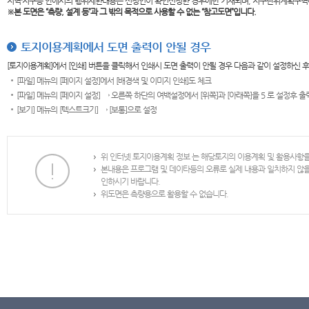
지역·지구등 안에서의 행위제한내용은 신청인이 확인신청한 경우에만 기재되며, 지구단위계획구역
※본 도면은
“측량, 설계 등”과 그 밖의 목적으로 사용할 수 없는 “참고도면”입니다.
토지이용계획에서 도면 출력이 안될 경우
[토지이용계획]에서 [인쇄] 버튼을 클릭해서 인쇄시 도면 출력이 안될 경우 다음과 같이 설정하신 
[파일] 메뉴의 [페이지 설정]에서 [배경색 및 이미지 인쇄]도 체크
[파일] 메뉴의 [페이지 설정] → 오른쪽 하단의 여백설정에서 [위쪽]과 [아래쪽]을 5 로 설정후 
[보기] 메뉴의 [텍스트크기] → [보통]으로 설정
위 인터넷 토지이용계획 정보 는 해당토지의 이용계획 및 활용사항
본내용은 프로그램 및 데이타등의 오류로 실제 내용과 일치하지 않
인하시기 바랍니다.
위도면은 측량용으로 활용할 수 없습니다.