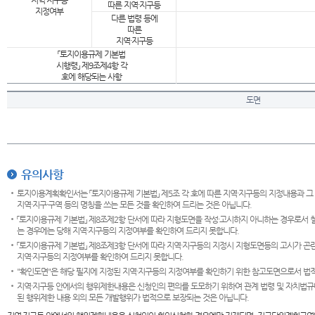
지역·지구등
따른 지역·지구등
지정여부
다른 법령 등에
따른
지역·지구등
「토지이용규제 기본법
시행령」 제9조제4항 각
호에 해당되는 사항
도면
유의사항
토지이용계획확인서는 「토지이용규제 기본법」 제5조 각 호에 따른 지역·지구등의 지정내용과 그
지역·지구·구역 등의 명칭을 쓰는 모든 것을 확인하여 드리는 것은 아닙니다.
「토지이용규제 기본법」 제8조제2항 단서에 따라 지형도면을 작성·고시하지 아니하는 경우로서 
는 경우에는 당해 지역·지구등의 지정여부를 확인하여 드리지 못합니다.
「토지이용규제 기본법」 제8조제3항 단서에 따라 지역·지구등의 지정시 지형도면등의 고시가 곤란
지역·지구등의 지정여부를 확인하여 드리지 못합니다.
"확인도면"은 해당 필지에 지정된 지역·지구등의 지정여부를 확인하기 위한 참고도면으로서 법적 
지역·지구등 안에서의 행위제한내용은 신청인의 편의를 도모하기 위하여 관계 법령 및 자치법규
된 행위제한 내용 외의 모든 개발행위가 법적으로 보장되는 것은 아닙니다.