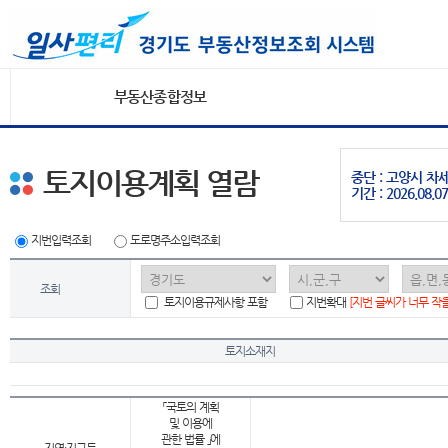
부동산종합정보
토지이용계획 열람
중단 : 고양시 
기간 : 2026.08.07
지번입력조회
도로명주소입력조회
조회
토지이용규제사항 포함
지번확대
[지번 글씨가 너무 작
토지소재지
「국토의 계획
및 이용에
관한 법률 」에