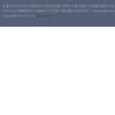
본 홈페이지에 게시된 이메일주소가 수집되는것을 거부하며, 이를 위반할 시 정보통신망법에 의해
(339-012) 세종특별자치시 도움6로 11(어진동) 국토교통부 (온라인 문의 : 1482qna@gmail.co
copyright@2014 MOLIT All
rights
reserved.