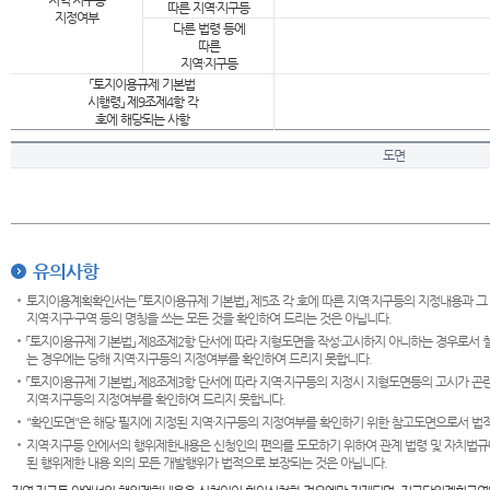
지역·지구등
따른 지역·지구등
지정여부
다른 법령 등에
따른
지역·지구등
「토지이용규제 기본법
시행령」 제9조제4항 각
호에 해당되는 사항
도면
유의사항
토지이용계획확인서는 「토지이용규제 기본법」 제5조 각 호에 따른 지역·지구등의 지정내용과 그
지역·지구·구역 등의 명칭을 쓰는 모든 것을 확인하여 드리는 것은 아닙니다.
「토지이용규제 기본법」 제8조제2항 단서에 따라 지형도면을 작성·고시하지 아니하는 경우로서 
는 경우에는 당해 지역·지구등의 지정여부를 확인하여 드리지 못합니다.
「토지이용규제 기본법」 제8조제3항 단서에 따라 지역·지구등의 지정시 지형도면등의 고시가 곤란
지역·지구등의 지정여부를 확인하여 드리지 못합니다.
"확인도면"은 해당 필지에 지정된 지역·지구등의 지정여부를 확인하기 위한 참고도면으로서 법적 
지역·지구등 안에서의 행위제한내용은 신청인의 편의를 도모하기 위하여 관계 법령 및 자치법규
된 행위제한 내용 외의 모든 개발행위가 법적으로 보장되는 것은 아닙니다.