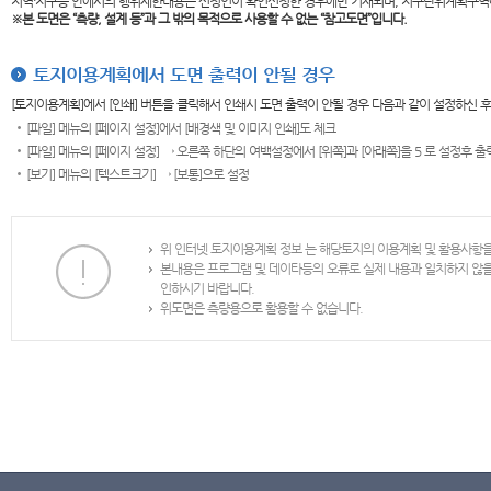
지역·지구등 안에서의 행위제한내용은 신청인이 확인신청한 경우에만 기재되며, 지구단위계획구역
※본 도면은
“측량, 설계 등”과 그 밖의 목적으로 사용할 수 없는 “참고도면”입니다.
토지이용계획에서 도면 출력이 안될 경우
[토지이용계획]에서 [인쇄] 버튼을 클릭해서 인쇄시 도면 출력이 안될 경우 다음과 같이 설정하신 
[파일] 메뉴의 [페이지 설정]에서 [배경색 및 이미지 인쇄]도 체크
[파일] 메뉴의 [페이지 설정] → 오른쪽 하단의 여백설정에서 [위쪽]과 [아래쪽]을 5 로 설정후 
[보기] 메뉴의 [텍스트크기] → [보통]으로 설정
위 인터넷 토지이용계획 정보 는 해당토지의 이용계획 및 활용사항
본내용은 프로그램 및 데이타등의 오류로 실제 내용과 일치하지 않
인하시기 바랍니다.
위도면은 측량용으로 활용할 수 없습니다.