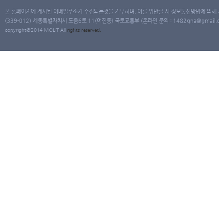
본 홈페이지에 게시된 이메일주소가 수집되는것을 거부하며, 이를 위반할 시 정보통신망법에 의해
(339-012) 세종특별자치시 도움6로 11(어진동) 국토교통부 (온라인 문의 : 1482qna@gmail.co
copyright@2014 MOLIT All
rights
reserved.