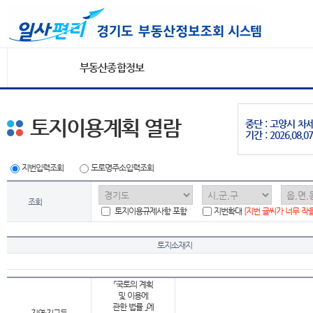
부동산종합정보
토지이용계획 열람
중단 : 고양시 
기간 : 2026.08.07
지번입력조회
도로명주소입력조회
조회
토지이용규제사항 포함
지번확대
[지번 글씨가 너무 작
토지소재지
「국토의 계획
및 이용에
관한 법률 」에