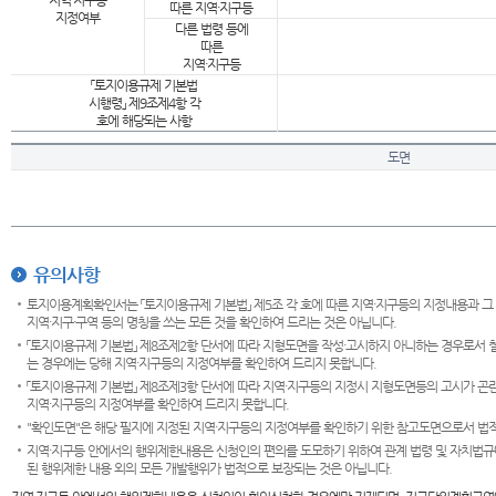
지역·지구등
따른 지역·지구등
지정여부
다른 법령 등에
따른
지역·지구등
「토지이용규제 기본법
시행령」 제9조제4항 각
호에 해당되는 사항
도면
유의사항
토지이용계획확인서는 「토지이용규제 기본법」 제5조 각 호에 따른 지역·지구등의 지정내용과 그
지역·지구·구역 등의 명칭을 쓰는 모든 것을 확인하여 드리는 것은 아닙니다.
「토지이용규제 기본법」 제8조제2항 단서에 따라 지형도면을 작성·고시하지 아니하는 경우로서 
는 경우에는 당해 지역·지구등의 지정여부를 확인하여 드리지 못합니다.
「토지이용규제 기본법」 제8조제3항 단서에 따라 지역·지구등의 지정시 지형도면등의 고시가 곤란
지역·지구등의 지정여부를 확인하여 드리지 못합니다.
"확인도면"은 해당 필지에 지정된 지역·지구등의 지정여부를 확인하기 위한 참고도면으로서 법적 
지역·지구등 안에서의 행위제한내용은 신청인의 편의를 도모하기 위하여 관계 법령 및 자치법규
된 행위제한 내용 외의 모든 개발행위가 법적으로 보장되는 것은 아닙니다.