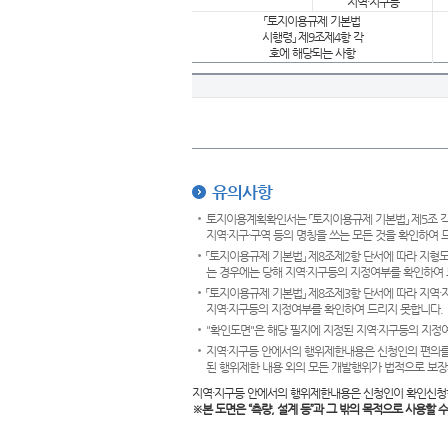
지역·지구등
「토지이용규제 기본법
시행령」 제9조제4항 각
호에 해당되는 사항
유의사항
토지이용계획확인서는 「토지이용규제 기본법」 제5조 각
지역·지구·구역 등의 명칭을 쓰는 모든 것을 확인하여 
「토지이용규제 기본법」 제8조제2항 단서에 따라 지형
는 경우에는 당해 지역·지구등의 지정여부를 확인하여 
「토지이용규제 기본법」 제8조제3항 단서에 따라 지역
지역·지구등의 지정여부를 확인하여 드리지 못합니다.
"확인도면"은 해당 필지에 지정된 지역·지구등의 지정
지역·지구등 안에서의 행위제한내용은 신청인의 편의를
된 행위제한 내용 외의 모든 개발행위가 법적으로 보장
지역·지구등 안에서의 행위제한내용은 신청인이 확인신청
※본 도면은
“측량, 설계 등”과 그 밖의 목적으로 사용할 