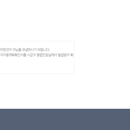
망라한것이 아님을 유념하시기 바랍니다.
 토지이용계획확인서를 시군구 종합민원실에서 발급받아 확