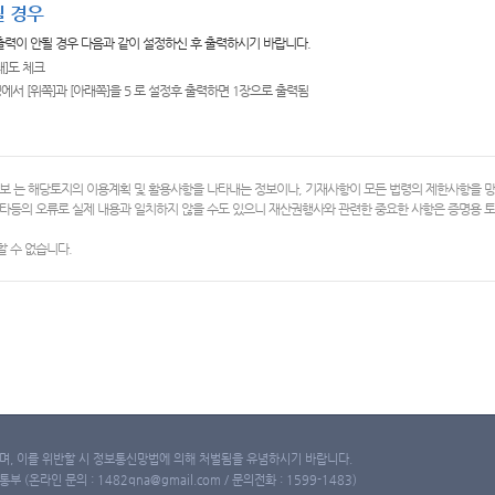
 경우
 출력이 안될 경우 다음과 같이 설정하신 후 출력하시기 바랍니다.
쇄]도 체크
에서 [위쪽]과 [아래쪽]을 5 로 설정후 출력하면 1장으로 출력됨
보 는 해당토지의 이용계획 및 활용사항을 나타내는 정보이나, 기재사항이 모든 법령의 제한사항을 
타등의 오류로 실제 내용과 일치하지 않을 수도 있으니 재산권행사와 관련한 중요한 사항은 증명용
 수 없습니다.
, 이를 위반할 시 정보통신망법에 의해 처벌됨을 유념하시기 바랍니다.
(온라인 문의 : 1482qna@gmail.com / 문의전화 : 1599-1483)