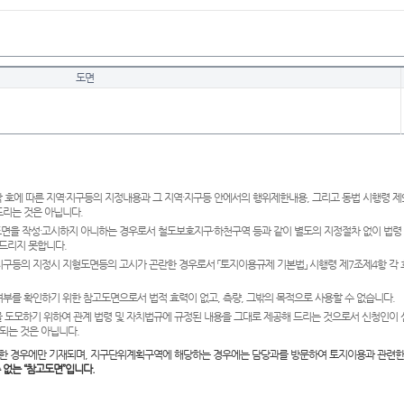
도면
 호에 따른 지역·지구등의 지정내용과 그 지역·지구등 안에서의 행위제한내용, 그리고 동법 시행령 
드리는 것은 아닙니다.
도면을 작성·고시하지 아니하는 경우로서 철도보호지구·하천구역 등과 같이 별도의 지정절차 없이 법령
드리지 못합니다.
·지구등의 지정시 지형도면등의 고시가 곤란한 경우로서 「토지이용규제 기본법」 시행령 제7조제4항 각
여부를 확인하기 위한 참고도면으로서 법적 효력이 없고, 측량, 그밖의 목적으로 사용할 수 없습니다.
 도모하기 위하여 관계 법령 및 자치법규에 규정된 내용을 그대로 제공해 드리는 것으로서 신청인이 
되는 것은 아닙니다.
한 경우에만 기재되며, 지구단위계획구역에 해당하는 경우에는 담당과를 방문하여 토지이용과 관련한
수 없는 “참고도면”입니다.