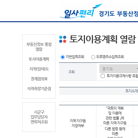
토지이용계획 열람
부동산정보 통합
열람
지번입력조회
도로명주소입력조회
토지이용계획
지적(임야)도
조회
토지이용규제사항 포
경계점좌표
지적측량기준점
토지소재
「국토의 계획
시군구
및 이용에
업무담당자
관한 법률 」에
지역·지구등
연락처조회
따른 지역·지구등
지정여부
다른 법령 등에
따른