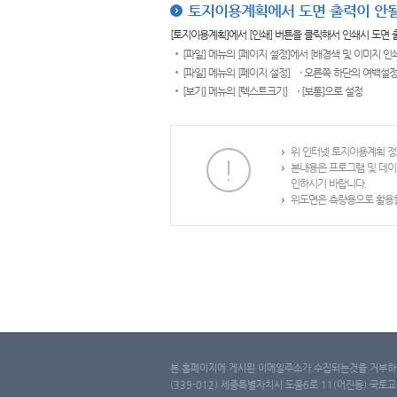
토지이용계획에서 도면 출력이 안될
[토지이용계획]에서 [인쇄] 버튼을 클릭해서 인쇄시 도면
[파일] 메뉴의 [페이지 설정]에서 [배경색 및 이미지 인
[파일] 메뉴의 [페이지 설정] → 오른쪽 하단의 여백설정
[보기] 메뉴의 [텍스트크기] → [보통]으로 설정
위 인터넷 토지이용계획 정
본내용은 프로그램 및 데이
인하시기 바랍니다.
위도면은 측량용으로 활용할
본 홈페이지에 게시된 이메일주소가 수집되는것을 거부하며
(339-012) 세종특별자치시 도움6로 11(어진동) 국토교통부 