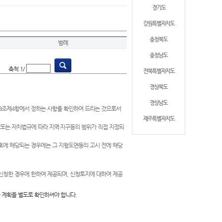
경기도
강원특별자치도
충청북도
범례
충청남도
축척 1/
전북특별자치도
경상북도
경상남도
제9조제4항에서 정하는 사항을 확인하여 드리는 것으로서
제주특별자치도
 또는 자치법규에 따라 지역·지구등의 범위가 직접 지정되
 호에 해당되는 경우에는 그 지형도면등의 고시 전에 해당
신청한 경우에 한하여 제공되며, 신청토지에 대하여 제공
 계획을 별도로 확인하셔야 합니다.