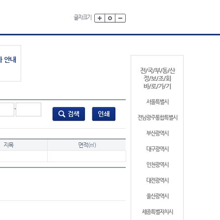
글자크기
가 안내
전/국/부/동/산
정/보/조/회
바/로/가/기
서울특별시
-
전남광주통합특별시
부산광역시
지목
면적(㎡)
대구광역시
인천광역시
대전광역시
울산광역시
세종특별자치시