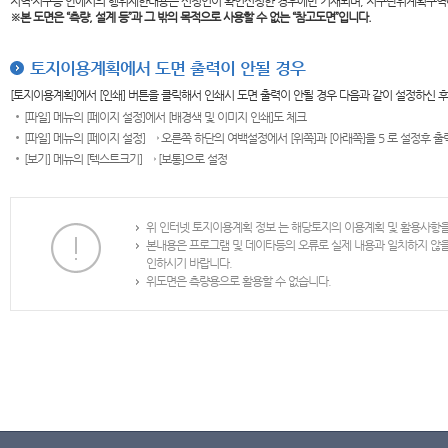
지역·지구등 안에서의 행위제한내용은 신청인이 확인신청한 경우에만 기재되며, 지구단위계획구역
※본 도면은
“측량, 설계 등”과 그 밖의 목적으로 사용할 수 없는 “참고도면”입니다.
토지이용계획에서 도면 출력이 안될 경우
[토지이용계획]에서 [인쇄] 버튼을 클릭해서 인쇄시 도면 출력이 안될 경우 다음과 같이 설정하신 
[파일] 메뉴의 [페이지 설정]에서 [배경색 및 이미지 인쇄]도 체크
[파일] 메뉴의 [페이지 설정] → 오른쪽 하단의 여백설정에서 [위쪽]과 [아래쪽]을 5 로 설정후 
[보기] 메뉴의 [텍스트크기] → [보통]으로 설정
위 인터넷 토지이용계획 정보 는 해당토지의 이용계획 및 활용사항
본내용은 프로그램 및 데이타등의 오류로 실제 내용과 일치하지 않
인하시기 바랍니다.
위도면은 측량용으로 활용할 수 없습니다.