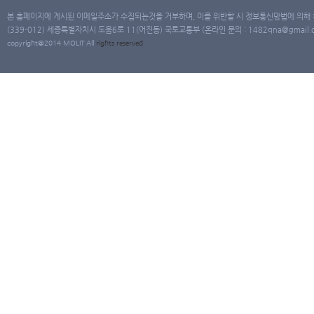
본 홈페이지에 게시된 이메일주소가 수집되는것을 거부하며, 이를 위반할 시 정보통신망법에 의해
(339-012) 세종특별자치시 도움6로 11(어진동) 국토교통부 (온라인 문의 : 1482qna@gmail.co
copyright@2014 MOLIT All
rights
reserved.