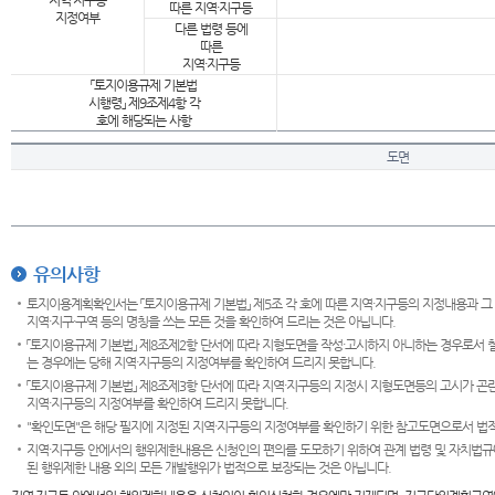
지역·지구등
따른 지역·지구등
지정여부
다른 법령 등에
따른
지역·지구등
「토지이용규제 기본법
시행령」 제9조제4항 각
호에 해당되는 사항
도면
유의사항
토지이용계획확인서는 「토지이용규제 기본법」 제5조 각 호에 따른 지역·지구등의 지정내용과 그
지역·지구·구역 등의 명칭을 쓰는 모든 것을 확인하여 드리는 것은 아닙니다.
「토지이용규제 기본법」 제8조제2항 단서에 따라 지형도면을 작성·고시하지 아니하는 경우로서 
는 경우에는 당해 지역·지구등의 지정여부를 확인하여 드리지 못합니다.
「토지이용규제 기본법」 제8조제3항 단서에 따라 지역·지구등의 지정시 지형도면등의 고시가 곤란
지역·지구등의 지정여부를 확인하여 드리지 못합니다.
"확인도면"은 해당 필지에 지정된 지역·지구등의 지정여부를 확인하기 위한 참고도면으로서 법적 
지역·지구등 안에서의 행위제한내용은 신청인의 편의를 도모하기 위하여 관계 법령 및 자치법규
된 행위제한 내용 외의 모든 개발행위가 법적으로 보장되는 것은 아닙니다.