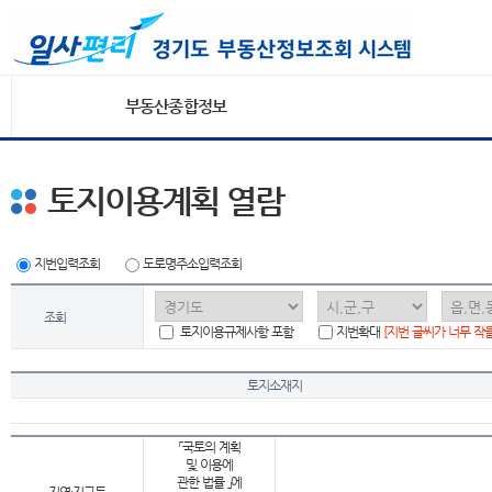
부동산종합정보
토지이용계획 열람
지번입력조회
도로명주소입력조회
조회
토지이용규제사항 포함
지번확대
[지번 글씨가 너무 작
토지소재지
「국토의 계획
및 이용에
관한 법률 」에