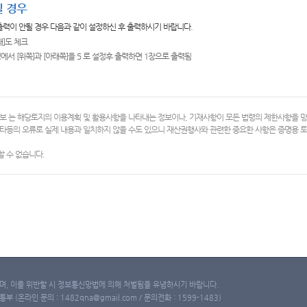
 경우
 출력이 안될 경우 다음과 같이 설정하신 후 출력하시기 바랍니다.
쇄]도 체크
에서 [위쪽]과 [아래쪽]을 5 로 설정후 출력하면 1장으로 출력됨
보 는 해당토지의 이용계획 및 활용사항을 나타내는 정보이나, 기재사항이 모든 법령의 제한사항을 
타등의 오류로 실제 내용과 일치하지 않을 수도 있으니 재산권행사와 관련한 중요한 사항은 증명용
 수 없습니다.
, 이를 위반할 시 정보통신망법에 의해 처벌됨을 유념하시기 바랍니다.
(온라인 문의 : 1482qna@gmail.com / 문의전화 : 1599-1483)