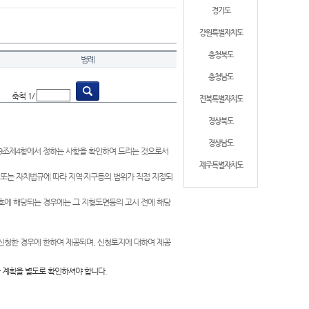
경기도
강원특별자치도
충청북도
범례
충청남도
축척 1/
전북특별자치도
경상북도
경상남도
제9조제4항에서 정하는 사항을 확인하여 드리는 것으로서
제주특별자치도
 또는 자치법규에 따라 지역·지구등의 범위가 직접 지정되
 호에 해당되는 경우에는 그 지형도면등의 고시 전에 해당
신청한 경우에 한하여 제공되며, 신청토지에 대하여 제공
 계획을 별도로 확인하셔야 합니다.