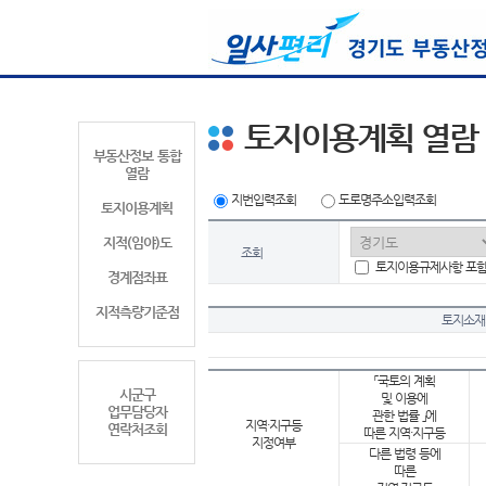
토지이용계획 열람
부동산정보 통합
열람
지번입력조회
도로명주소입력조회
토지이용계획
지적(임야)도
조회
토지이용규제사항 포
경계점좌표
지적측량기준점
토지소재
「국토의 계획
시군구
및 이용에
업무담당자
관한 법률 」에
지역·지구등
연락처조회
따른 지역·지구등
지정여부
다른 법령 등에
따른