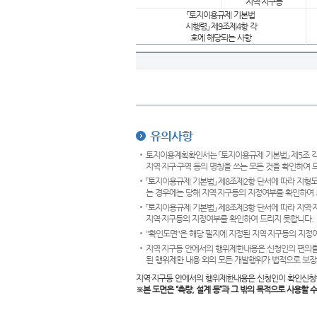
지역·지구등
「토지이용규제 기본법
시행령」 제9조제4항 각
호에 해당되는 사항
유의사항
토지이용계획확인서는 「토지이용규제 기본법」 제5조 각
지역·지구·구역 등의 명칭을 쓰는 모든 것을 확인하여 
「토지이용규제 기본법」 제8조제2항 단서에 따라 지형
는 경우에는 당해 지역·지구등의 지정여부를 확인하여 
「토지이용규제 기본법」 제8조제3항 단서에 따라 지역
지역·지구등의 지정여부를 확인하여 드리지 못합니다.
"확인도면"은 해당 필지에 지정된 지역·지구등의 지정
지역·지구등 안에서의 행위제한내용은 신청인의 편의를
된 행위제한 내용 외의 모든 개발행위가 법적으로 보장
지역·지구등 안에서의 행위제한내용은 신청인이 확인신청
※본 도면은
“측량, 설계 등”과 그 밖의 목적으로 사용할 