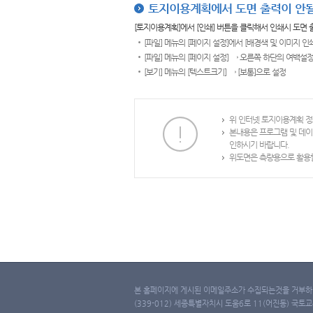
토지이용계획에서 도면 출력이 안될
[토지이용계획]에서 [인쇄] 버튼을 클릭해서 인쇄시 도면
[파일] 메뉴의 [페이지 설정]에서 [배경색 및 이미지 인
[파일] 메뉴의 [페이지 설정] → 오른쪽 하단의 여백설정
[보기] 메뉴의 [텍스트크기] → [보통]으로 설정
위 인터넷 토지이용계획 정
본내용은 프로그램 및 데이
인하시기 바랍니다.
위도면은 측량용으로 활용할
본 홈페이지에 게시된 이메일주소가 수집되는것을 거부하며
(339-012) 세종특별자치시 도움6로 11(어진동) 국토교통부 