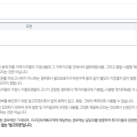
도면
 호에 따른 지역·지구등의 지정내용과 그 지역·지구등 안에서의 행위제한내용, 그리고 동법 시행령 
드리는 것은 아닙니다.
도면을 작성·고시하지 아니하는 경우로서 철도보호지구·하천구역 등과 같이 별도의 지정절차 없이 법령
드리지 못합니다.
·지구등의 지정시 지형도면등의 고시가 곤란한 경우로서 「토지이용규제 기본법」 시행령 제7조제4항 각
여부를 확인하기 위한 참고도면으로서 법적 효력이 없고, 측량, 그밖의 목적으로 사용할 수 없습니다.
 도모하기 위하여 관계 법령 및 자치법규에 규정된 내용을 그대로 제공해 드리는 것으로서 신청인이 
되는 것은 아닙니다.
한 경우에만 기재되며, 지구단위계획구역에 해당하는 경우에는 담당과를 방문하여 토지이용과 관련한
수 없는 “참고도면”입니다.