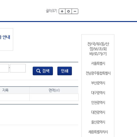
글자크기
가 안내
전/국/부/동/산
정/보/조/회
바/로/가/기
서울특별시
-
전남광주통합특별시
부산광역시
지목
면적(㎡)
대구광역시
인천광역시
대전광역시
울산광역시
세종특별자치시