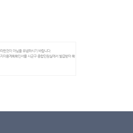
망라한것이 아님을 유념하시기 바랍니다.
 토지이용계획확인서를 시군구 종합민원실에서 발급받아 확