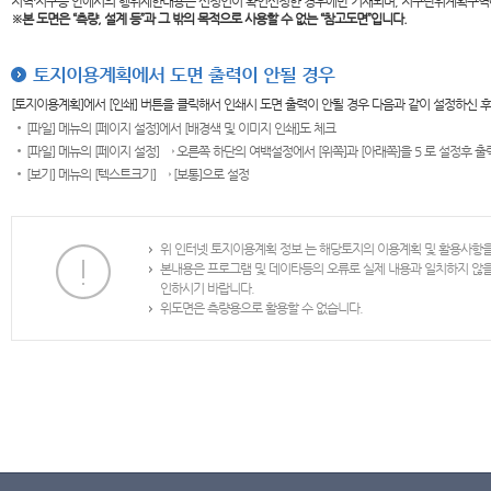
지역·지구등 안에서의 행위제한내용은 신청인이 확인신청한 경우에만 기재되며, 지구단위계획구역
※본 도면은
“측량, 설계 등”과 그 밖의 목적으로 사용할 수 없는 “참고도면”입니다.
토지이용계획에서 도면 출력이 안될 경우
[토지이용계획]에서 [인쇄] 버튼을 클릭해서 인쇄시 도면 출력이 안될 경우 다음과 같이 설정하신 
[파일] 메뉴의 [페이지 설정]에서 [배경색 및 이미지 인쇄]도 체크
[파일] 메뉴의 [페이지 설정] → 오른쪽 하단의 여백설정에서 [위쪽]과 [아래쪽]을 5 로 설정후 
[보기] 메뉴의 [텍스트크기] → [보통]으로 설정
위 인터넷 토지이용계획 정보 는 해당토지의 이용계획 및 활용사항
본내용은 프로그램 및 데이타등의 오류로 실제 내용과 일치하지 않
인하시기 바랍니다.
위도면은 측량용으로 활용할 수 없습니다.