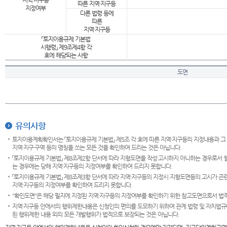
지역·지구등
따른 지역·지구등
지정여부
다른 법령 등에
따른
지역·지구등
「토지이용규제 기본법
시행령」 제9조제4항 각
호에 해당되는 사항
도면
유의사항
토지이용계획확인서는 「토지이용규제 기본법」 제5조 각 호에 따른 지역·지구등의 지정내용과 그
지역·지구·구역 등의 명칭을 쓰는 모든 것을 확인하여 드리는 것은 아닙니다.
「토지이용규제 기본법」 제8조제2항 단서에 따라 지형도면을 작성·고시하지 아니하는 경우로서 
는 경우에는 당해 지역·지구등의 지정여부를 확인하여 드리지 못합니다.
「토지이용규제 기본법」 제8조제3항 단서에 따라 지역·지구등의 지정시 지형도면등의 고시가 곤란
지역·지구등의 지정여부를 확인하여 드리지 못합니다.
"확인도면"은 해당 필지에 지정된 지역·지구등의 지정여부를 확인하기 위한 참고도면으로서 법적 
지역·지구등 안에서의 행위제한내용은 신청인의 편의를 도모하기 위하여 관계 법령 및 자치법규
된 행위제한 내용 외의 모든 개발행위가 법적으로 보장되는 것은 아닙니다.