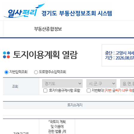
부동산종합정보
토지이용계획 열람
중단 : 고양시 
기간 : 2026.08.07
지번입력조회
도로명주소입력조회
조회
토지이용규제사항 포함
지번확대
[지번 글씨가 너무 작
토지소재지
「국토의 계획
및 이용에
관한 법률 」에