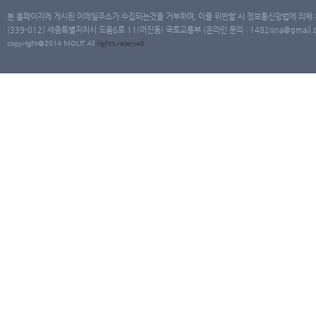
본 홈페이지에 게시된 이메일주소가 수집되는것을 거부하며, 이를 위반할 시 정보통신망법에 의해
(339-012) 세종특별자치시 도움6로 11(어진동) 국토교통부 (온라인 문의 : 1482qna@gmail.co
copyright@2014 MOLIT All
rights
reserved.