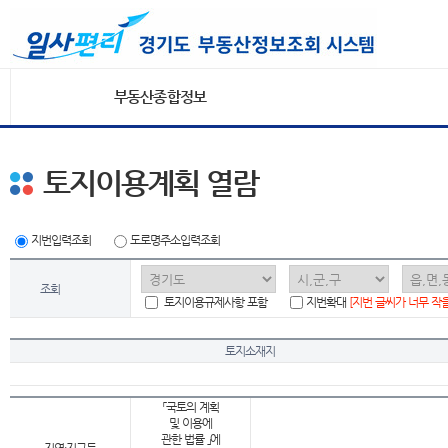
부동산종합정보
토지이용계획 열람
지번입력조회
도로명주소입력조회
조회
토지이용규제사항 포함
지번확대
[지번 글씨가 너무 작
토지소재지
「국토의 계획
및 이용에
관한 법률 」에