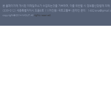
본 홈페이지에 게시된 이메일주소가 수집되는것을 거부하며, 이를 위반할 시 정보통신망법에 의해
(339-012) 세종특별자치시 도움6로 11(어진동) 국토교통부 (온라인 문의 : 1482qna@gmail.co
copyright@2014 MOLIT All
rights
reserved.