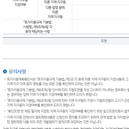
지역·지구등
따른 지역·지구등
지정여부
다른 법령 등에
따른
지역·지구등
「토지이용규제 기본법
시행령」 제9조제4항 각
호에 해당되는 사항
도면
유의사항
토지이용계획확인서는 「토지이용규제 기본법」 제5조 각 호에 따른 지역·지구등의 지정내용과 그
지역·지구·구역 등의 명칭을 쓰는 모든 것을 확인하여 드리는 것은 아닙니다.
「토지이용규제 기본법」 제8조제2항 단서에 따라 지형도면을 작성·고시하지 아니하는 경우로서 
는 경우에는 당해 지역·지구등의 지정여부를 확인하여 드리지 못합니다.
「토지이용규제 기본법」 제8조제3항 단서에 따라 지역·지구등의 지정시 지형도면등의 고시가 곤란
지역·지구등의 지정여부를 확인하여 드리지 못합니다.
"확인도면"은 해당 필지에 지정된 지역·지구등의 지정여부를 확인하기 위한 참고도면으로서 법적 
지역·지구등 안에서의 행위제한내용은 신청인의 편의를 도모하기 위하여 관계 법령 및 자치법규
된 행위제한 내용 외의 모든 개발행위가 법적으로 보장되는 것은 아닙니다.