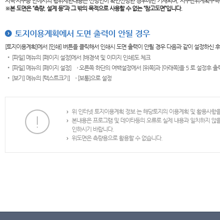
지역·지구등 안에서의 행위제한내용은 신청인이 확인신청한 경우에만 기재되며, 지구단위계획구역
※본 도면은
“측량, 설계 등”과 그 밖의 목적으로 사용할 수 없는 “참고도면”입니다.
토지이용계획에서 도면 출력이 안될 경우
[토지이용계획]에서 [인쇄] 버튼을 클릭해서 인쇄시 도면 출력이 안될 경우 다음과 같이 설정하신 
[파일] 메뉴의 [페이지 설정]에서 [배경색 및 이미지 인쇄]도 체크
[파일] 메뉴의 [페이지 설정] → 오른쪽 하단의 여백설정에서 [위쪽]과 [아래쪽]을 5 로 설정후 
[보기] 메뉴의 [텍스트크기] → [보통]으로 설정
위 인터넷 토지이용계획 정보 는 해당토지의 이용계획 및 활용사항
본내용은 프로그램 및 데이타등의 오류로 실제 내용과 일치하지 않
인하시기 바랍니다.
위도면은 측량용으로 활용할 수 없습니다.