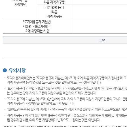
지역·지구등
따른 지역·지구등
지정여부
다른 법령 등에
따른
지역·지구등
「토지이용규제 기본법
시행령」 제9조제4항 각
호에 해당되는 사항
도면
유의사항
토지이용계획확인서는 「토지이용규제 기본법」 제5조 각 호에 따른 지역·지구등의 지정내용과 그
지역·지구·구역 등의 명칭을 쓰는 모든 것을 확인하여 드리는 것은 아닙니다.
「토지이용규제 기본법」 제8조제2항 단서에 따라 지형도면을 작성·고시하지 아니하는 경우로서 
는 경우에는 당해 지역·지구등의 지정여부를 확인하여 드리지 못합니다.
「토지이용규제 기본법」 제8조제3항 단서에 따라 지역·지구등의 지정시 지형도면등의 고시가 곤란
지역·지구등의 지정여부를 확인하여 드리지 못합니다.
"확인도면"은 해당 필지에 지정된 지역·지구등의 지정여부를 확인하기 위한 참고도면으로서 법적 
지역·지구등 안에서의 행위제한내용은 신청인의 편의를 도모하기 위하여 관계 법령 및 자치법규
된 행위제한 내용 외의 모든 개발행위가 법적으로 보장되는 것은 아닙니다.