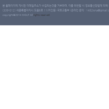
본 홈페이지에 게시된 이메일주소가 수집되는것을 거부하며, 이를 위반할 시 정보통신망법에 의해
(339-012) 세종특별자치시 도움6로 11(어진동) 국토교통부 (온라인 문의 : 1482qna@gmail.co
copyright@2014 MOLIT All
rights
reserved.