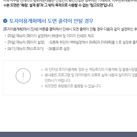
지역·지구등 안에서의 행위제한내용은 신청인이 확인신청한 경우에만 기재되며, 지구단위계획구역
※본 도면은
“측량, 설계 등”과 그 밖의 목적으로 사용할 수 없는 “참고도면”입니다.
토지이용계획에서 도면 출력이 안될 경우
[토지이용계획]에서 [인쇄] 버튼을 클릭해서 인쇄시 도면 출력이 안될 경우 다음과 같이 설정하신 
[파일] 메뉴의 [페이지 설정]에서 [배경색 및 이미지 인쇄]도 체크
[파일] 메뉴의 [페이지 설정] → 오른쪽 하단의 여백설정에서 [위쪽]과 [아래쪽]을 5 로 설정후 
[보기] 메뉴의 [텍스트크기] → [보통]으로 설정
위 인터넷 토지이용계획 정보 는 해당토지의 이용계획 및 활용사항
본내용은 프로그램 및 데이타등의 오류로 실제 내용과 일치하지 않
인하시기 바랍니다.
위도면은 측량용으로 활용할 수 없습니다.