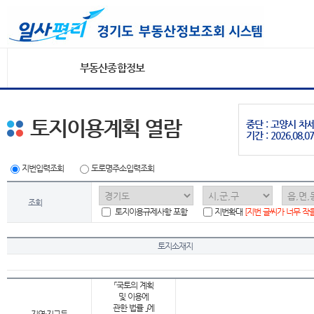
부동산종합정보
토지이용계획 열람
중단 : 고양시 
기간 : 2026.08.07
지번입력조회
도로명주소입력조회
조회
토지이용규제사항 포함
지번확대
[지번 글씨가 너무 작
토지소재지
「국토의 계획
및 이용에
관한 법률 」에