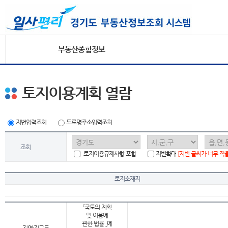
부동산종합정보
토지이용계획 열람
지번입력조회
도로명주소입력조회
조회
토지이용규제사항 포함
지번확대
[지번 글씨가 너무 작
토지소재지
「국토의 계획
및 이용에
관한 법률 」에