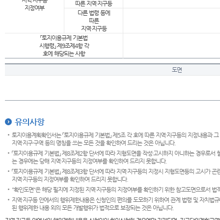
지역·지구등
따른 지역·지구등
지정여부
다른 법령 등에
따른
지역·지구등
「토지이용규제 기본법
시행령」 제9조제4항 각
호에 해당되는 사항
도면
유의사항
토지이용계획확인서는 「토지이용규제 기본법」 제5조 각 호에 따른 지역·지구등의 지정내용과 그
지역·지구·구역 등의 명칭을 쓰는 모든 것을 확인하여 드리는 것은 아닙니다.
「토지이용규제 기본법」 제8조제2항 단서에 따라 지형도면을 작성·고시하지 아니하는 경우로서 
는 경우에는 당해 지역·지구등의 지정여부를 확인하여 드리지 못합니다.
「토지이용규제 기본법」 제8조제3항 단서에 따라 지역·지구등의 지정시 지형도면등의 고시가 곤란
지역·지구등의 지정여부를 확인하여 드리지 못합니다.
"확인도면"은 해당 필지에 지정된 지역·지구등의 지정여부를 확인하기 위한 참고도면으로서 법적 
지역·지구등 안에서의 행위제한내용은 신청인의 편의를 도모하기 위하여 관계 법령 및 자치법규
된 행위제한 내용 외의 모든 개발행위가 법적으로 보장되는 것은 아닙니다.