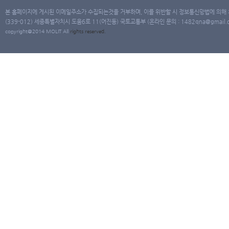
본 홈페이지에 게시된 이메일주소가 수집되는것을 거부하며, 이를 위반할 시 정보통신망법에 의해
(339-012) 세종특별자치시 도움6로 11(어진동) 국토교통부 (온라인 문의 : 1482qna@gmail.co
copyright@2014 MOLIT All
rights
reserved.