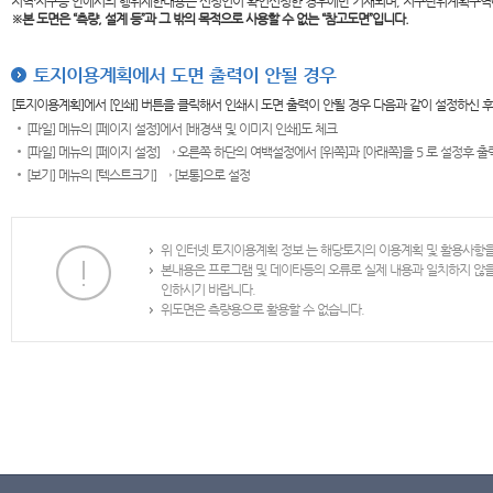
지역·지구등 안에서의 행위제한내용은 신청인이 확인신청한 경우에만 기재되며, 지구단위계획구역
※본 도면은
“측량, 설계 등”과 그 밖의 목적으로 사용할 수 없는 “참고도면”입니다.
토지이용계획에서 도면 출력이 안될 경우
[토지이용계획]에서 [인쇄] 버튼을 클릭해서 인쇄시 도면 출력이 안될 경우 다음과 같이 설정하신 
[파일] 메뉴의 [페이지 설정]에서 [배경색 및 이미지 인쇄]도 체크
[파일] 메뉴의 [페이지 설정] → 오른쪽 하단의 여백설정에서 [위쪽]과 [아래쪽]을 5 로 설정후 
[보기] 메뉴의 [텍스트크기] → [보통]으로 설정
위 인터넷 토지이용계획 정보 는 해당토지의 이용계획 및 활용사항
본내용은 프로그램 및 데이타등의 오류로 실제 내용과 일치하지 않
인하시기 바랍니다.
위도면은 측량용으로 활용할 수 없습니다.