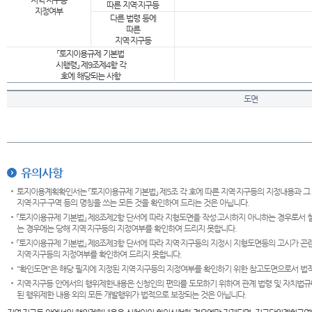
지역·지구등
따른 지역·지구등
지정여부
다른 법령 등에
따른
지역·지구등
「토지이용규제 기본법
시행령」 제9조제4항 각
호에 해당되는 사항
도면
유의사항
토지이용계획확인서는 「토지이용규제 기본법」 제5조 각 호에 따른 지역·지구등의 지정내용과 그
지역·지구·구역 등의 명칭을 쓰는 모든 것을 확인하여 드리는 것은 아닙니다.
「토지이용규제 기본법」 제8조제2항 단서에 따라 지형도면을 작성·고시하지 아니하는 경우로서 
는 경우에는 당해 지역·지구등의 지정여부를 확인하여 드리지 못합니다.
「토지이용규제 기본법」 제8조제3항 단서에 따라 지역·지구등의 지정시 지형도면등의 고시가 곤란
지역·지구등의 지정여부를 확인하여 드리지 못합니다.
"확인도면"은 해당 필지에 지정된 지역·지구등의 지정여부를 확인하기 위한 참고도면으로서 법적 
지역·지구등 안에서의 행위제한내용은 신청인의 편의를 도모하기 위하여 관계 법령 및 자치법규
된 행위제한 내용 외의 모든 개발행위가 법적으로 보장되는 것은 아닙니다.