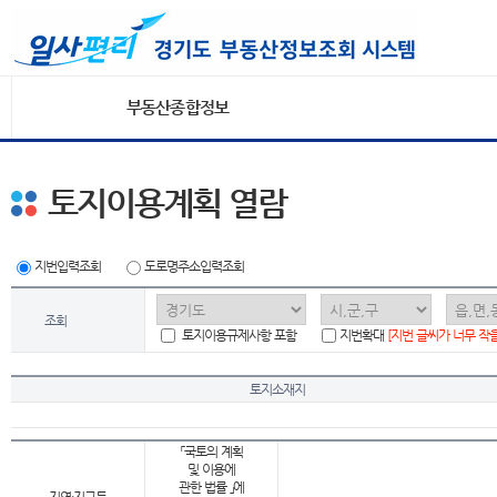
부동산종합정보
토지이용계획 열람
지번입력조회
도로명주소입력조회
조회
토지이용규제사항 포함
지번확대
[지번 글씨가 너무 작
토지소재지
「국토의 계획
및 이용에
관한 법률 」에