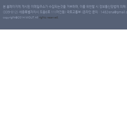
본 홈페이지에 게시된 이메일주소가 수집되는것을 거부하며, 이를 위반할 시 정보통신망법에 의해
(339-012) 세종특별자치시 도움6로 11(어진동) 국토교통부 (온라인 문의 : 1482qna@gmail.co
copyright@2014 MOLIT All
rights
reserved.